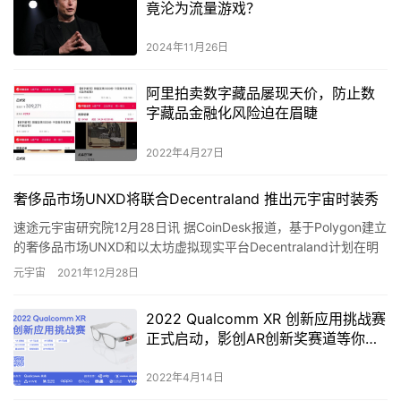
竟沦为流量游戏？
2024年11月26日
阿里拍卖数字藏品屡现天价，防止数
字藏品金融化风险迫在眉睫
2022年4月27日
奢侈品市场UNXD将联合Decentraland 推出元宇宙时装秀
速途元宇宙研究院12月28日讯 据CoinDesk报道，基于Polygon建立
的奢侈品市场UNXD和以太坊虚拟现实平台Decentraland计划在明
年3月联合推出元宇宙时装周，包…
元宇宙
2021年12月28日
2022 Qualcomm XR 创新应用挑战赛
正式启动，影创AR创新奖赛道等你来
报名！
2022年4月14日