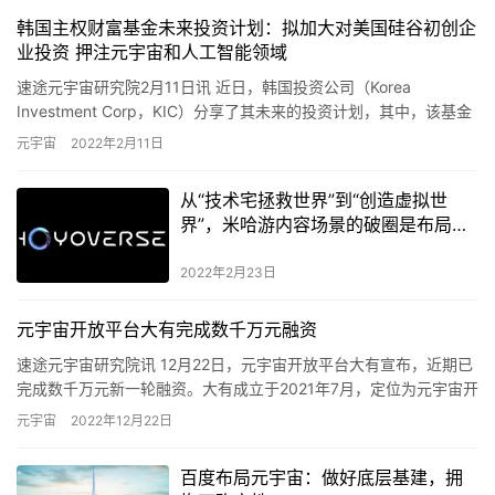
韩国主权财富基金未来投资计划：拟加大对美国硅谷初创企
业投资 押注元宇宙和人工智能领域
速途元宇宙研究院2月11日讯 近日，韩国投资公司（Korea
Investment Corp，KIC）分享了其未来的投资计划，其中，该基金
拟加大对美国硅谷初创企业的投资，并寻求通过…
元宇宙
2022年2月11日
从“技术宅拯救世界”到“创造虚拟世
界”，米哈游内容场景的破圈是布局元
宇宙的关键
2022年2月23日
元宇宙开放平台大有完成数千万元融资
速途元宇宙研究院讯 12月22日，元宇宙开放平台大有宣布，近期已
完成数千万元新一轮融资。大有成立于2021年7月，定位为元宇宙开
放平台，为个人、企业品牌打造元宇宙场景空间与各类应用…
元宇宙
2022年12月22日
百度布局元宇宙：做好底层基建，拥