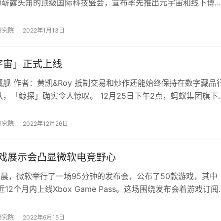
)作为崭露头角的顶级国际科技盛会，宣布率先推出元宇宙和线下博
的BEYOND元宇宙博…
研究院
2022年1月13日
宇宙」正式上线
舰 作者：黄凯&Roy 抵制交易和炒作还能始终保持在数字藏品
，「鲸探」确实令人惊叹。 12月25日下午2点，蚂蚁集团旗下
台「鲸探」推送了其上…
研究院
2022年12月26日
游戏展示会凸显微软电竞野心
凌晨，微软举行了一场95分钟的发布会，公布了50款游戏，其中
近12个月内上线Xbox Game Pass。这场围绕发布会着游戏订阅
ame Pas…
研究院
2022年6月15日