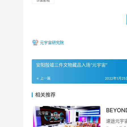
华策影视
元宇宙研究院
安阳殷墟三件文物藏品入场“元宇宙”
上一篇
2022年1月25日
相关推荐
BEYO
元宇宙
速途元宇宙