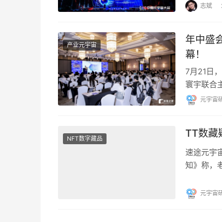
台示范基
志斌
年中盛会
产业元宇宙
幕！
7月21
寰宇联合主
店圆满落幕
元宇宙
TT数
NFT数字藏品
速途元宇宙
知》称，老
至10W
元宇宙