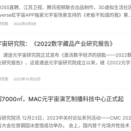
BOSS直聘、江苏卫视、腾讯视频联合出品制作，3D虚拟生活社
nverse虹宇宙APP独家元宇宙场景支持的《老板不知道的我》第
级。 节目老板邀请到了张晓…
研究院
2022年5月9日
宇宙研究院：《2022数字藏品产业研究报告》
日，速途元宇宙研究院正式发布《激活数字经济的钥匙——2022
业研究报告》，这是速途元宇宙研究院成立以来，继《2022元宇
趋势报告》和《2022虚拟人产…
研究院
2022年10月25日
7000㎡，MAC元宇宙演艺制播科技中心正式起
研究院讯 12月23日，2023中关村论坛系列活动——CMC 202
宙大会在首钢园冰壶馆成功举办。 会上，国内首个光场共性技术