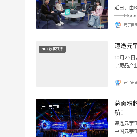
近日，由
——Hon
季全面升
元宇宙
速途元
NFT数字藏品
10月25
字藏品产
宙产业发展
元宇宙
总面积超
产业元宇宙
航！
速途元宇宙
中国元宇