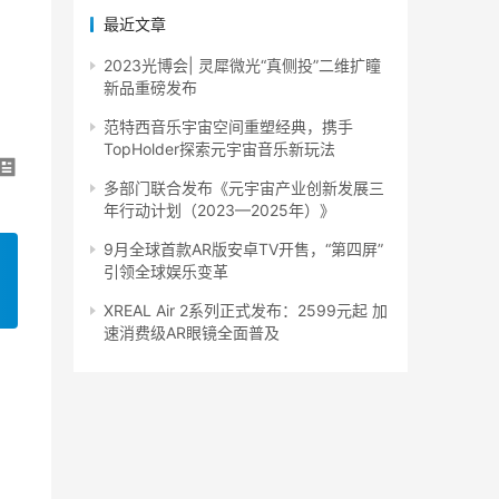
最近文章
2023光博会| 灵犀微光“真侧投”二维扩瞳
新品重磅发布
范特西音乐宇宙空间重塑经典，携手
TopHolder探索元宇宙音乐新玩法
多部门联合发布《元宇宙产业创新发展三
年行动计划（2023—2025年）》
9月全球首款AR版安卓TV开售，“第四屏”
引领全球娱乐变革
XREAL Air 2系列正式发布：2599元起 加
速消费级AR眼镜全面普及