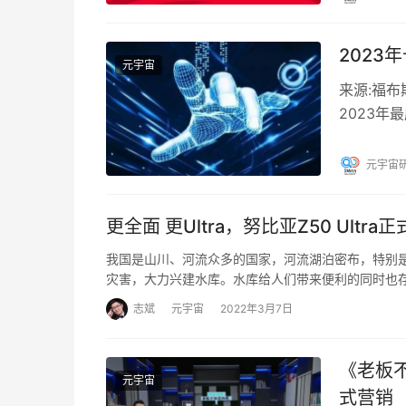
202
元宇宙
来源:福
2023年
人工智能
元宇宙
更全面 更Ultra，努比亚Z50 Ultr
我国是山川、河流众多的国家，河流湖泊密布，特别
灾害，大力兴建水库。水库给人们带来便利的同时也
志斌
元宇宙
2022年3月7日
《老板
元宇宙
式营销