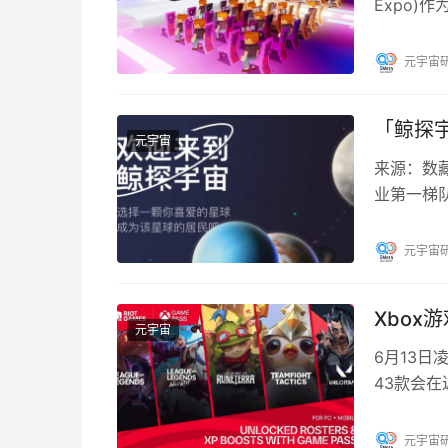
Expo
会无缝结合
元宇宙
「鲸探
元宇宙
来源：数藏
业第一梯队
字藏品平
元宇宙
Xbox
元宇宙
6月13日
43款会在
务Xbox G
元宇宙