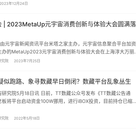
地——MAC元宇宙演艺制…
2023年12月24日
 | 2023MetaUp元宇宙消费创新与体验大会圆满落
日，由元宇宙新闻资讯平台米塔之家主办，元宇宙信息聚合平台加资
办的MetaUp2023元宇宙消费创新与体验大会在上海淳大万丽
！ 本次峰会以“消费，从体验…
研究院
2023年7月25日
藏疑似跑路、象寻数藏早日倒闭？数藏平台乱象丛生
研究院5月18日讯 日前，TT数藏公众号发布《TT数藏公告通
板将平台启动资金100W挪用，进行iBOX投资，目前持仓已缩
，平台已无法继续运营，已遣散技…
研究院
2022年5月18日