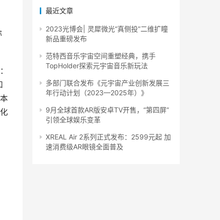
最近文章
2023光博会| 灵犀微光“真侧投”二维扩瞳
称
新品重磅发布
范特西音乐宇宙空间重塑经典，携手
TopHolder探索元宇宙音乐新玩法
：
多部门联合发布《元宇宙产业创新发展三
和
年行动计划（2023—2025年）》
本
9月全球首款AR版安卓TV开售，“第四屏”
化
引领全球娱乐变革
XREAL Air 2系列正式发布：2599元起 加
速消费级AR眼镜全面普及