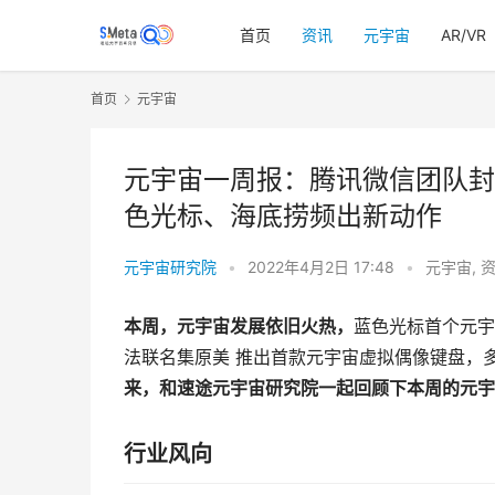
首页
资讯
元宇宙
AR/VR
首页
元宇宙
元宇宙一周报：腾讯微信团队封
色光标、海底捞频出新动作
元宇宙研究院
•
2022年4月2日 17:48
•
元宇宙
,
本周，元宇宙
发展依旧火热
，
蓝色光标首个元宇
法联名集原美 推出首款元宇宙虚拟偶像键盘，多
来，和速途元宇宙研究院一起回顾下本周的元宇
行业风向