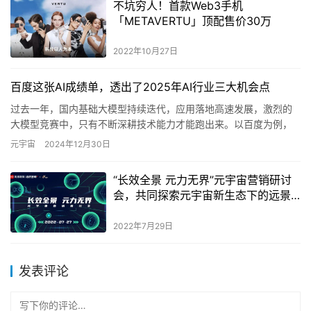
不坑穷人！首款Web3手机
「METAVERTU」顶配售价30万
2022年10月27日
百度这张AI成绩单，透出了2025年AI行业三大机会点
过去一年，国内基础大模型持续迭代，应用落地高速发展，激烈的
大模型竞赛中，只有不断深耕技术能力才能跑出来。以百度为例，
文心大模型日均调用量超15亿，自去年12月首次披露以来增长30
元宇宙
2024年12月30日
倍…
“长效全景 元力无界”元宇宙营销研讨
会，共同探索元宇宙新生态下的远景
与未来
2022年7月29日
发表评论