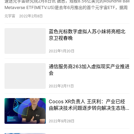
速途元宇宙研究院2月8日讯 据悉，规模8.56亿美元的Roundhill Ball
Metaverse ETF(METV.US)是去年6月推出的首个元宇宙ETF，据周
一一份声明显示…
元宇宙
2022年2月8日
蓝色光标数字虚拟人苏小妹将亮相北
京卫视春晚
2022年1月20日
通信服务商263加入虚拟现实产业推进
会
2022年2月11日
Cocos XR负责人 王庆利：产业已经
由解决技术问题逐步转向解决生态场
景问题
2022年9月28日