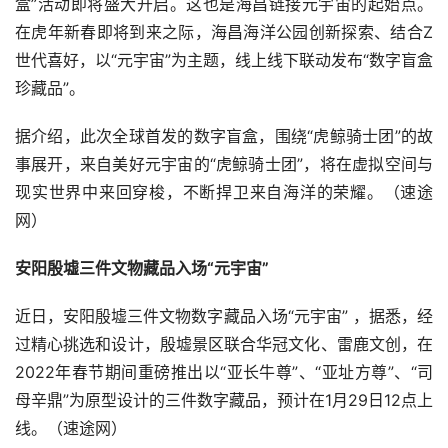
盒”活动即将盛大开启。这也是海昌链接元宇宙的起始点。
在虎年新春即将到来之际，海昌海洋公园创新探索、结合Z
世代喜好，以“元宇宙”为主题，线上线下联动发布“数字盲盒
珍藏品”。
据介绍，此次全球首发的数字盲盒，围绕“虎鲸骑士团”的故
事展开，来自美好元宇宙的“虎鲸骑士团”，将在虚拟空间与
现实世界中来回穿梭，不断捍卫来自海洋的荣耀。（速途
网）
安阳殷墟三件文物藏品入场“元宇宙”
近日，安阳殷墟三件文物数字藏品入场“元宇宙” ，据悉，经
过精心挑选和设计，殷墟景区联合华冠文化、雷鹿文创，在
2022年春节期间重磅推出以“亚长牛尊”、“亚址方尊”、“司
母辛鼎”为原型设计的三件数字藏品，预计在1月29日12点上
线。（速途网）