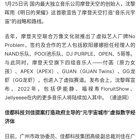
1月25日讯 国内最大独立音乐公司摩登天空的创始人，沈黎
晖用《明日的荣耀》这首歌宣告了摩登天空打造“音乐元宇
宙”的战略和路线。
去年，摩登天空联合万像文化就推出了虚拟艺人厂牌No 
Problem，签约及合作的艺人包括欧阳娜娜担任经理人的
NAND乐队、POOl池乐队、DJ PURPLE、OPEN、5哥等。
与此同时，摩登天空旗下四组音乐人——付菡（原力女
孩）、APEX（APEX）、GUAN（GUAN Twins）、GG龙
虾（GG龙虾），也进入了虚拟赛道。发布会上，沈黎晖宣
布，2022年，包括伊能静、福禄寿FloruitShow、
Jellyeeee在内的更多音乐人将陆续加入其中。（速途网）
佳都科技刘佳提案打造政府主导的“元宇宙城市”虚拟数字经
济体
日前，广州市政协委员、佳都科技集团高级副总裁刘佳在广