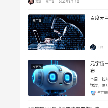
志斌
元宇宙
2023年8月17日
百度元
元宇宙
王辉
元宇宙一
元宇宙
布
本周，拉勾
猛增，复
钉正式接入
元宇宙