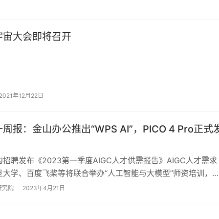
宇宙大会即将召开
2021年12月22日
周报：金山办公推出“WPS AI”，PICO 4 Pro正式
招聘发布《2023第一季度AIGC人才供需报告》AIGC人才需求
旦大学、百度飞桨等将联合举办“人工智能与大模型”师资培训，
阿里“通义千问”大模型，Pi…
研究院
2023年4月21日