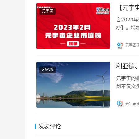
【元宇宙
元宇宙
自202
榜】。特
从业者提
元宇宙
利亚德
AR/VR
元宇宙的
到不仅众
路。此前
元宇宙
发表评论