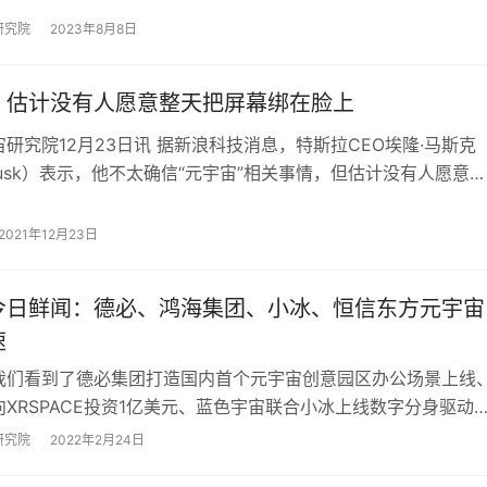
研究院
2023年8月8日
：估计没有人愿意整天把屏幕绑在脸上
研究院12月23日讯 据新浪科技消息，特斯拉CEO埃隆·马斯克
 Musk）表示，他不太确信“元宇宙”相关事情，但估计没有人愿意整
绑在脸上。 自…
2021年12月23日
今日鲜闻：德必、鸿海集团、小冰、恒信东方元宇宙
速
我们看到了德必集团打造国内首个元宇宙创意园区办公场景上线
XRSPACE投资1亿美元、蓝色宇宙联合小冰上线数字分身驱动
动态，元宇宙布局在加速，接下来，和…
研究院
2022年2月24日