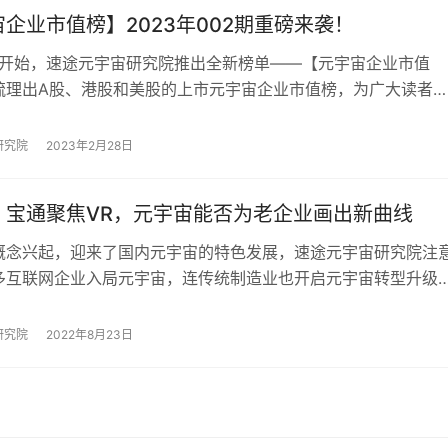
企业市值榜】2023年002期重磅来袭！
3年开始，速途元宇宙研究院推出全新榜单——【元宇宙企业市值
梳理出A股、港股和美股的上市元宇宙企业市值榜，为广大读者
供参考，实时了解行业现状及未来前景。 元…
研究院
2023年2月28日
、宝通聚焦VR，元宇宙能否为老企业画出新曲线
概念兴起，迎来了国内元宇宙的特色发展，速途元宇宙研究院注
多互联网企业入局元宇宙，连传统制造业也开启元宇宙转型升级
速途元宇宙研究院就指出，依托于产业并能实…
研究院
2022年8月23日