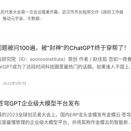
届人民代表大会第一次会议隆重开幕，武汉市市长程用文作《政府工作报
，推动元宇宙、大数据…
题被问100遍，被“封神”的ChatGPT终于穿帮了！
究院（ID：sootooinstitute）原创 作者 / 赵佳茹 忽如一夜
atGPT成为了这段时间科技圈里最热门的话题。如果逢人不提上
2023年2月7日
苍穹GPT企业级大模型平台发布
的2023全球创见者大会上，国内ERP龙头金蝶发布金蝶云·苍穹
定位是最懂管理的企业级大模型平台，并将其称作金蝶云的智能新
·苍穹GPT拥有多模型能力、多…