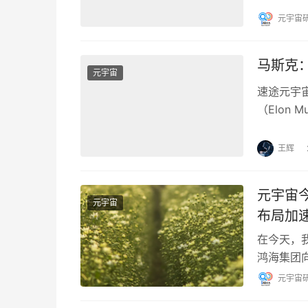
元宇宙
马斯克
元宇宙
速途元宇宙
（Elon
天把屏幕
王辉
元宇宙
元宇宙
布局加
在今天，
鸿海集团向
台等相关
元宇宙