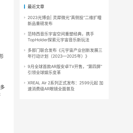
最近文章
2023光博会| 灵犀微光“真侧投”二维扩瞳
新品重磅发布
范特西音乐宇宙空间重塑经典，携手
TopHolder探索元宇宙音乐新玩法
多部门联合发布《元宇宙产业创新发展三
形
年行动计划（2023—2025年）》
9月全球首款AR版安卓TV开售，“第四屏”
引领全球娱乐变革
XREAL Air 2系列正式发布：2599元起 加
多
速消费级AR眼镜全面普及
研