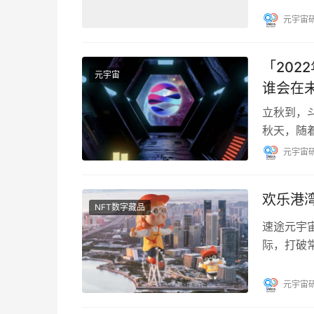
元宇宙
「20
元宇宙
谁会在
立秋到，
秋天，随
么？ 20
元宇宙
欢乐港
NFT数字藏品
速途元宇宙
际，打破
行支持，携
元宇宙