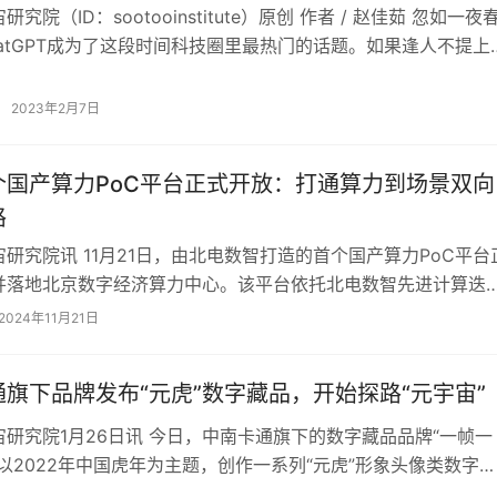
究院（ID：sootooinstitute）原创 作者 / 赵佳茹 忽如一夜
atGPT成为了这段时间科技圈里最热门的话题。如果逢人不提上
2023年2月7日
个国产算力PoC平台正式开放：打通算力到场景双向
路
研究院讯 11月21日，由北电数智打造的首个国产算力PoC平台
并落地北京数字经济算力中心。该平台依托北电数智先进计算迭
即「前进·AI异构计算平台」）…
2024年11月21日
旗下品牌发布“元虎”数字藏品，开始探路“元宇宙”
研究院1月26日讯 今日，中南卡通旗下的数字藏品品牌“一帧一
以2022年中国虎年为主题，创作一系列“元虎”形象头像类数字藏
志着国内原创动漫行业也开始探路…