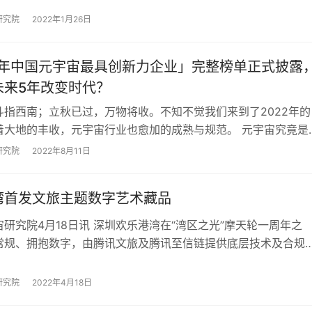
研究院
2022年1月26日
22年中国元宇宙最具创新力企业」完整榜单正式披露
未来5年改变时代？
斗指西南；立秋已过，万物将收。不知不觉我们来到了2022年的
着大地的丰收，元宇宙行业也愈加的成熟与规范。 元宇宙究竟是
21年9月8日，我们在公众号【元宇…
研究院
2022年8月11日
湾首发文旅主题数字艺术藏品
研究院4月18日讯 深圳欢乐港湾在“湾区之光”摩天轮一周年之
常规、拥抱数字，由腾讯文旅及腾讯至信链提供底层技术及合规
手中国新锐玩具设计师、DREAMR…
研究院
2022年4月18日