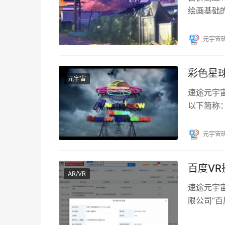
绘画基础
一个共同点
元宇宙
彩色星
元宇宙
速途元宇宙
以下简称：
.Ltd 。
元宇宙
百度V
AR/VR
速途元宇宙
限公司“百
为2022SR