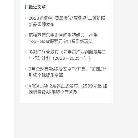
最近文章
2023光博会| 灵犀微光“真侧投”二维扩瞳
新品重磅发布
范特西音乐宇宙空间重塑经典，携手
TopHolder探索元宇宙音乐新玩法
多部门联合发布《元宇宙产业创新发展三
年行动计划（2023—2025年）》
9月全球首款AR版安卓TV开售，“第四屏”
引领全球娱乐变革
XREAL Air 2系列正式发布：2599元起 加
速消费级AR眼镜全面普及