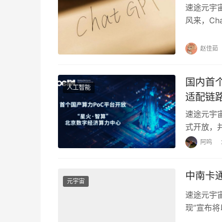
速途元宇宙研
风来，Ch
赵佳茹
国内首
人工智能
适配链
速途元宇宙
式开放，
验证平台（
阿呜
中南卡通
元宇宙
速途元宇宙
现”宣布将
品，这标