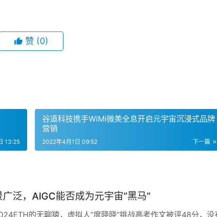
赞
(0)
谷道科技携手WiMi微美全息开启元宇宙沉浸式品牌
营销
 13:25
2022年4月1日 09:52
下一篇
广泛，AIGC能否成为元宇宙“黑马”
024ETH的无聊猿，虚拟人“度晓晓”挑战高考作文被评48分，没