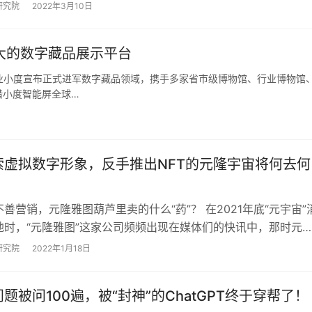
研究院
2022年3月10日
大的数字藏品展示平台
企业小度宣布正式进军数字藏品领域，携手多家省市级博物馆、行业博物馆
借小度智能屏全球…
索虚拟数字形象，反手推出NFT的元隆宇宙将何去何
善营销，元隆雅图葫芦里卖的什么“药”？ 在2021年底“元宇宙”
地时，“元隆雅图”这家公司频频出现在媒体们的快讯中，那时元
了全资子公司“元隆宇宙数字技…
研究院
2022年1月18日
题被问100遍，被“封神”的ChatGPT终于穿帮了！