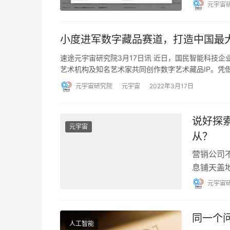
元宇宙
小度进军数字藏品赛道，打造中国最
速途元宇宙研究院3月17日讯 近日，国民智能科技
艺术机构及知名艺术家共同创作数字艺术藏品IP。凭
元宇宙研究院
元宇宙
2022年3月17日
说好探
元宇宙
从？
营销公司不
息铺天盖
雅图成立
元宇宙
同一个问
人工智能