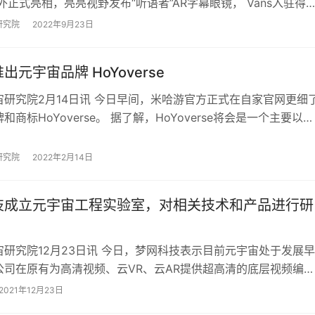
4海外正式亮相，亮亮视野发布“听语者”AR字幕眼镜， Vans入驻得
数字藏品…
研究院
2022年9月23日
出元宇宙品牌 HoYoverse
宙研究院2月14日讯 今日早间，米哈游官方正式在自家官网更细
和商标HoYoverse。 据了解，HoYoverse将会是一个主要以米
的外国工作室，蒙特利…
研究院
2022年2月14日
技成立元宇宙工程实验室，对相关技术和产品进行研
宙研究院12月23日讯 今日，梦网科技表示目前元宇宙处于发展早
公司在原有为高清视频、云VR、云AR提供超高清的底层视频编解
服务的视频云能力基础之上，结合公司…
2021年12月23日