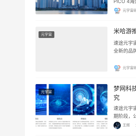
PICO 
App发布
元宇宙
米哈游推
元宇宙
速途元宇
全新的品牌
哈游旗下
元宇宙
梦网科
元宇宙
究
速途元宇
期阶段，
码和传输
王辉