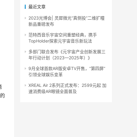
最近文章
2023光博会| 灵犀微光“真侧投”二维扩瞳
新品重磅发布
范特西音乐宇宙空间重塑经典，携手
TopHolder探索元宇宙音乐新玩法
多部门联合发布《元宇宙产业创新发展三
年行动计划（2023—2025年）》
9月全球首款AR版安卓TV开售，“第四屏”
引领全球娱乐变革
XREAL Air 2系列正式发布：2599元起 加
题
速消费级AR眼镜全面普及
险的