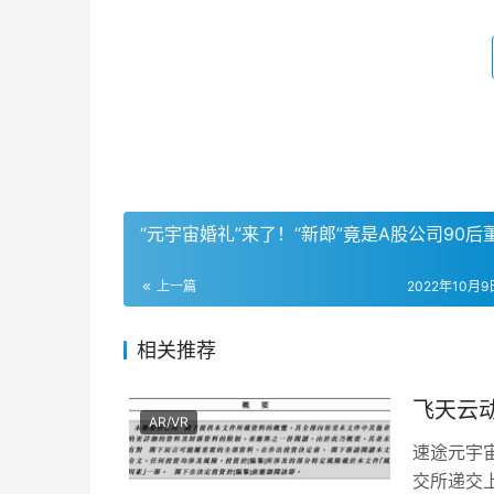
“元宇宙婚礼”来了！“新郎”竟是A股公司90后
上一篇
2022年10月9日
相关推荐
飞天云动
AR/VR
速途元宇
交所递交