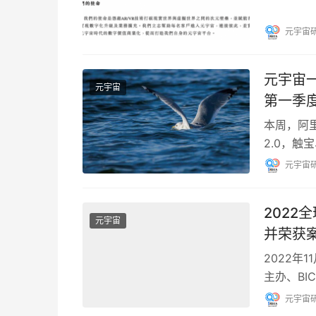
技有限公
元宇宙
元宇宙一
元宇宙
第一季
本周，阿
2.0，触
下来，和
元宇宙
202
元宇宙
并荣获
2022年
主办、BI
大会深圳
元宇宙