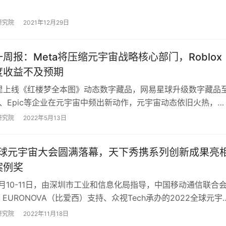
司，北京飞天云动于上月成立，飞天云动…
研究院
2021年12月29日
周报：Meta将压缩元宇宙战略核心部门，Roblox
度收益不及预期
里上线《红楼梦全本图》动态数字藏品，网易星球升级数字藏品
宝、Epic等企业在元宇宙中频出新动作，元宇宙动态依旧火热，接
速途元宇宙研究院一起来回顾下本周的…
研究院
2022年5月13日
2全球元宇宙大会圆满落幕，天下秀携系列创新成果亮
案例奖
11月10-11日，由深圳市工业和信息化局指导，中国移动通信联合
C EURONOVA（比爱西）支持、众视Tech承办的2022全球元宇
站在深圳南山区…
研究院
2022年11月18日