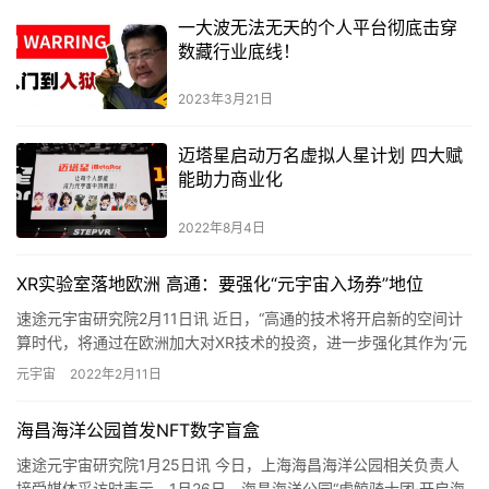
一大波无法无天的个人平台彻底击穿
数藏行业底线！
2023年3月21日
迈塔星启动万名虚拟人星计划 四大赋
能助力商业化
2022年8月4日
XR实验室落地欧洲 高通：要强化“元宇宙入场券”地位
速途元宇宙研究院2月11日讯 近日，“高通的技术将开启新的空间计
算时代，将通过在欧洲加大对XR技术的投资，进一步强化其作为‘元
宇宙入场券’的地位。”宣布将在欧洲开设扩展现实实验室（…
元宇宙
2022年2月11日
海昌海洋公园首发NFT数字盲盒
速途元宇宙研究院1月25日讯 今日，上海海昌海洋公园相关负责人
接受媒体采访时表示，1月26日，海昌海洋公园“虎鲸骑士团·开启海