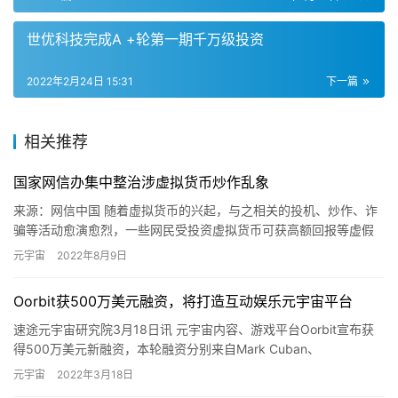
世优科技完成A +轮第一期千万级投资
2022年2月24日 15:31
下一篇
相关推荐
国家网信办集中整治涉虚拟货币炒作乱象
来源：网信中国 随着虚拟货币的兴起，与之相关的投机、炒作、诈
骗等活动愈演愈烈，一些网民受投资虚拟货币可获高额回报等虚假
宣传迷惑，盲目参与到相关交易活动中，给自身财产带来较大损
元宇宙
2022年8月9日
失。今…
Oorbit获500万美元融资，将打造互动娱乐元宇宙平台
速途元宇宙研究院3月18日讯 元宇宙内容、游戏平台Oorbit宣布获
得500万美元新融资，本轮融资分别来自Mark Cuban、
Deadmau5、HOF Capital，资金将用于…
元宇宙
2022年3月18日