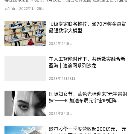
洋NFT数字盲盒”活动即将盛大开启。这也是海昌链接元宇…
元宇宙
2022年1月25日
顶级专家联名推荐，逾70万奖金悬赏
最强数学大模型
2024年2月5日
在人工智能时代下，共话数实融合新
蓝海 | 速途网系列沙龙
2023年4月23日
国际妇女节，蓝色光标迎来“元宇宙姐
妹”——K 加速布局元宇宙IP矩阵
2022年3月8日
歌尔股份一季度营收超200亿元， 元