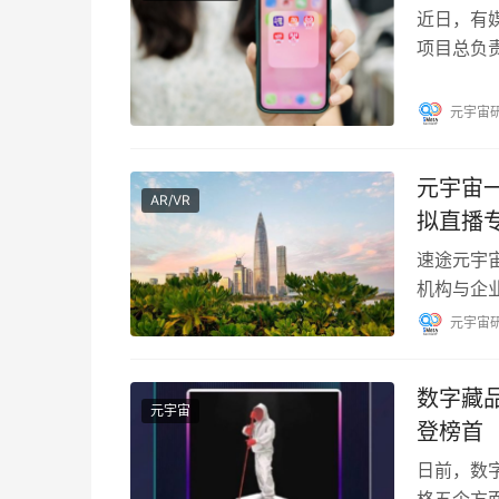
近日，有
项目总负
目或将于7
元宇宙
元宇宙一
AR/VR
拟直播
速途元宇宙研
机构与企
或研发机
元宇宙
数字藏
元宇宙
登榜首
日前，数
格五个方