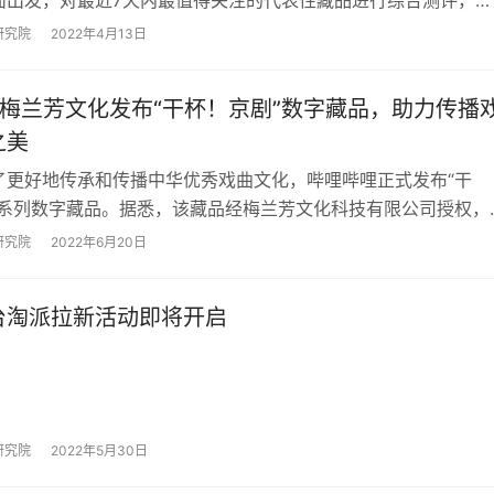
考价值的行业评判标准。首期口碑榜中，灵境…
研究院
2022年4月13日
手梅兰芳文化发布“干杯！京剧”数字藏品，助力传播
之美
了更好地传承和传播中华优秀戏曲文化，哔哩哔哩正式发布“干
”系列数字藏品。据悉，该藏品经梅兰芳文化科技有限公司授权，
均融入不同的中国戏曲元素，更有“文化巨匠”…
研究院
2022年6月20日
台淘派拉新活动即将开启
研究院
2022年5月30日