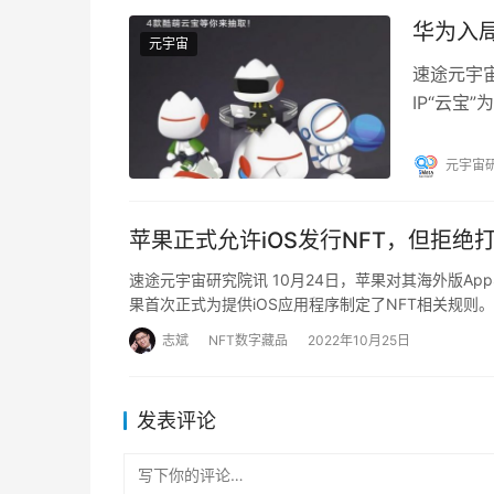
华为入
元宇宙
速途元宇
IP“云宝
云宝”通过
元宇宙
苹果正式允许iOS发行NFT，但拒绝
速途元宇宙研究院讯 10月24日，苹果对其海外版Ap
果首次正式为提供iOS应用程序制定了NFT相关规则
志斌
NFT数字藏品
2022年10月25日
发表评论