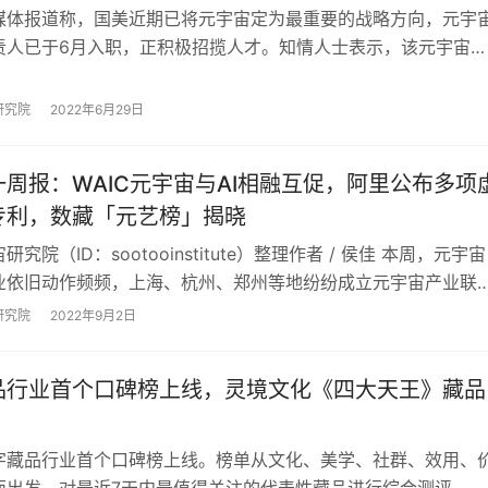
媒体报道称，国美近期已将元宇宙定为最重要的战略方向，元宇
责人已于6月入职，正积极招揽人才。知情人士表示，该元宇宙项
月初部分上线。 笔者注意到，在618前…
研究院
2022年6月29日
周报：WAIC元宇宙与AI相融互促，阿里公布多项
专利，数藏「元艺榜」揭晓
究院（ID：sootooinstitute）整理作者 / 侯佳 本周，元宇宙
业依旧动作频频，上海、杭州、郑州等地纷纷成立元宇宙产业联
构，以更加专业的角…
研究院
2022年9月2日
品行业首个口碑榜上线，灵境文化《四大天王》藏品
字藏品行业首个口碑榜上线。榜单从文化、美学、社群、效用、
面出发，对最近7天内最值得关注的代表性藏品进行综合测评，形