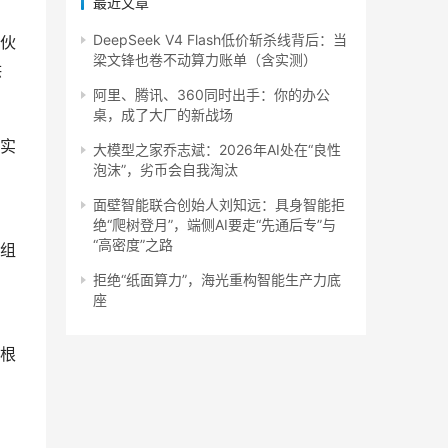
最近文章
DeepSeek V4 Flash低价斩杀线背后：当
伙
梁文锋也卷不动算力账单（含实测）
供
阿里、腾讯、360同时出手：你的办公
桌，成了大厂的新战场
实
大模型之家乔志斌：2026年AI处在“良性
泡沫”，劣币会自我淘汰
面壁智能联合创始人刘知远：具身智能拒
绝“爬树登月”，端侧AI要走“先通后专”与
“高密度”之路
目组
拒绝“纸面算力”，海光重构智能生产力底
座
根