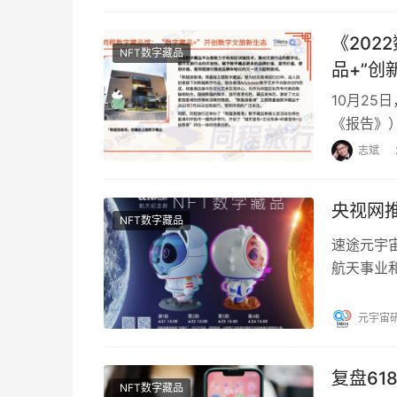
《202
NFT数字藏品
品+”
10月25
《报告》
字藏品产
志斌
央视网推
NFT数字藏品
速途元宇
航天事业
和“师师”
元宇宙
复盘61
NFT数字藏品