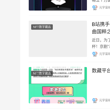
成极具参
元宇宙
B站携
NFT数字藏品
曲国粹
近日，为
杯！京剧
每款藏品
元宇宙
数藏平
NFT数字藏品
元宇宙