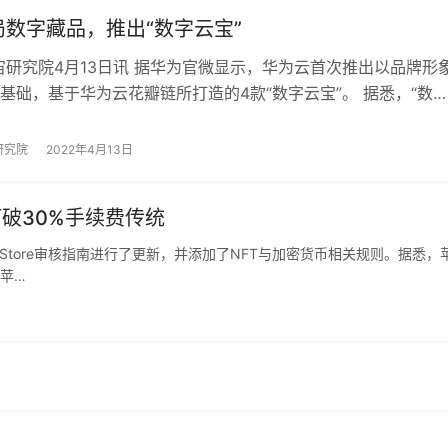
局数字藏品，推出“数字云宝”
宙研究院4月13日讯 据华为官微显示，华为云首次推出以品牌形
”为基础，基于华为云花瓣链所打造的4款“数字云宝”。 据悉，“数
华为云花瓣链与用户ID相…
研究院
2022年4月13日
打破30%手续费传统
pStore审核指南进行了更新，并添加了NFT与加密货币相关规则。据悉，
。苹…