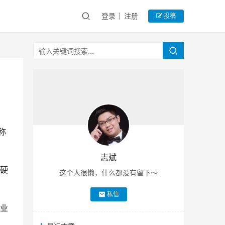
登录
注册
投稿
称
志斌
硬
这个人很懒，什么都没有留下～
私信
业