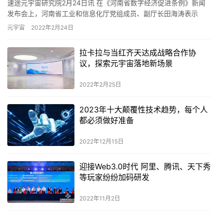
速途元宇宙研究院2月24日讯 在《河南省数字经济促进条例》新闻
发布会上，河南省工业和信息化厅党组成员、副厅长田海涛表示
要，以大数据、区块链、人工智能、卫星产业、元宇宙为重点，大
元宇宙
2022年2月24日
力发…
拉卡拉与当红齐天达成战略合作协
议，探索元宇宙落地新场景
2022年2月25日
2023年十大颠覆性技术趋势，每个人
都必须做好准备
2022年12月15日
迎接Web3.0时代 阿里、腾讯、天下秀
等玩家纷纷加码研发
2022年11月2日