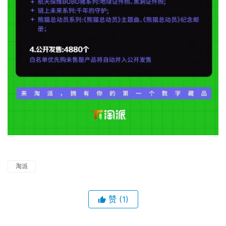
淘派
赞
(1)