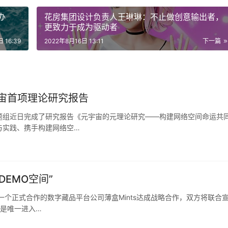
办
花房集团设计负责人王琳琳：不止做创意输出者，
更致力于成为驱动者
 16:39
2022年8月16日 13:11
下一篇
宙首项理论研究报告
题组近日完成了研究报告《元宇宙的元理论研究——构建网络空间命运共
与实践、携手构建网络空…
EMO空间”
个正式合作的数字藏品平台公司薄盒Mints达成战略合作，双方将联合
匙是唯一进入…