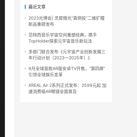
最近文章
2023光博会| 灵犀微光“真侧投”二维扩瞳
新品重磅发布
范特西音乐宇宙空间重塑经典，携手
TopHolder探索元宇宙音乐新玩法
多部门联合发布《元宇宙产业创新发展三
年行动计划（2023—2025年）》
9月全球首款AR版安卓TV开售，“第四屏”
引领全球娱乐变革
XREAL Air 2系列正式发布：2599元起 加
速消费级AR眼镜全面普及