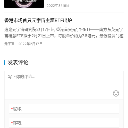
2022年3月9日
香港市场首只元宇宙主题ETF出炉
速途元宇宙研究院2月17日讯 香港首只元宇宙ETF——南方东英元宇
宙概念ETF拟于2月21日上市，每股单价约为7.8港元，最低投资门槛
为780港元。数据显示，截至目前，海外已经发行…
元宇宙
2022年2月17日
发表评论
*
昵称：
*
邮箱：