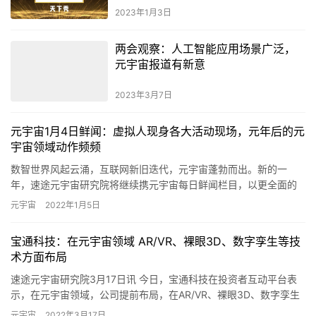
2023年1月3日
两会观察：人工智能应用场景广泛，
元宇宙报道有新意
2023年3月7日
元宇宙1月4日鲜闻：虚拟人现身各大活动现场，元年后的元
宇宙领域动作频频
数智世界风起云涌，互联网新旧迭代，元宇宙蓬勃而出。新的一
年，速途元宇宙研究院将继续携元宇宙每日鲜闻栏目，以更全面的
视野、更广阔的视域，360°洞悉行业跌宕起伏，在趋势前瞻中把握
元宇宙
2022年1月5日
市场…
宝通科技：在元宇宙领域 AR/VR、裸眼3D、数字孪生等技
术方面布局
速途元宇宙研究院3月17日讯 今日，宝通科技在投资者互动平台表
示，在元宇宙领域，公司提前布局，在AR/VR、裸眼3D、数字孪生
等元宇宙技术方面进行深耕，提供工业场景数字化解决方案。…
元宇宙
2022年3月17日