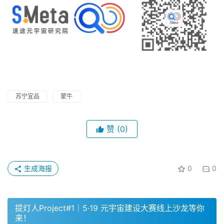
苏宁宜品
蒙牛
赞
(0)
生成海报
0
0
提灯人Project#1｜5·19 元宇宙建设大赛线上沙龙等你
来！