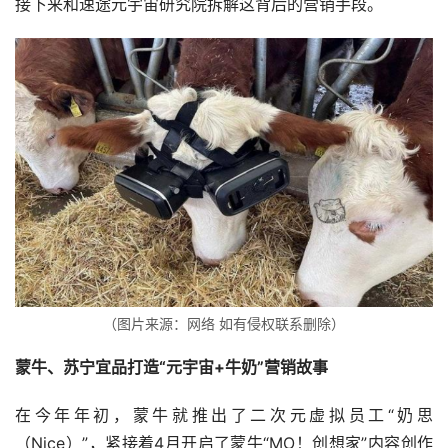
接下来和速途元宇宙研究院拆解这背后的营销手段。
（图片来源：网络 如有侵权联系删除）
蒙牛、苏宁宜品打造“元宇宙+牛奶”营销故事
在今年年初，蒙牛就推出了二次元虚拟员工“奶思
（Nice）”，紧接着4月开启了蒙牛“MO！创想家”内容创作