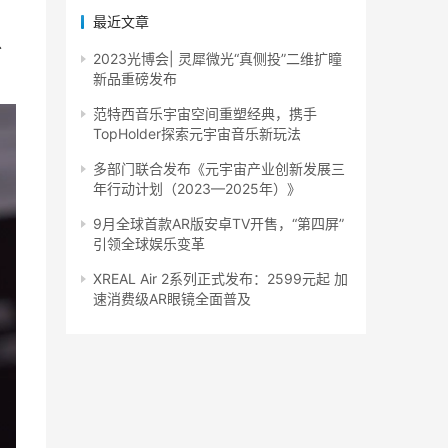
最近文章
以
2023光博会| 灵犀微光“真侧投”二维扩瞳
新品重磅发布
范特西音乐宇宙空间重塑经典，携手
TopHolder探索元宇宙音乐新玩法
多部门联合发布《元宇宙产业创新发展三
年行动计划（2023—2025年）》
9月全球首款AR版安卓TV开售，“第四屏”
引领全球娱乐变革
XREAL Air 2系列正式发布：2599元起 加
速消费级AR眼镜全面普及