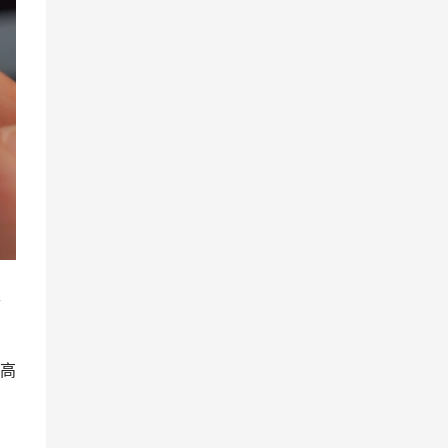
生
。
高