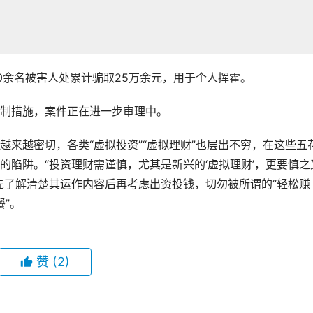
0余名被害人处累计骗取25万余元，用于个人挥霍。
制措施，案件正在进一步审理中。
来越密切，各类“虚拟投资”“虚拟理财”也层出不穷，在这些五
的陷阱。“投资理财需谨慎，尤其是新兴的‘虚拟理财’，更要慎之
先了解清楚其运作内容后再考虑出资投钱，切勿被所谓的“轻松赚
餐”。
赞
(2)