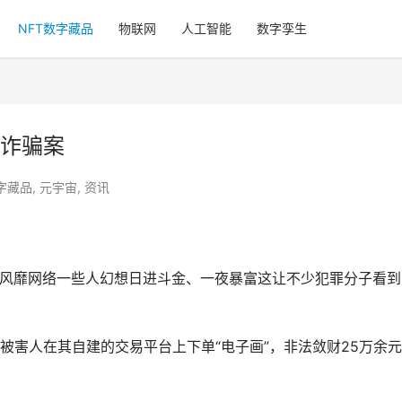
NFT数字藏品
物联网
人工智能
数字孪生
诈骗案
字藏品
,
元宇宙
,
资讯
物风靡网络一些人幻想日进斗金、一夜暴富这让不少犯罪分子看到
被害人在其自建的交易平台上下单“电子画”，非法敛财25万余