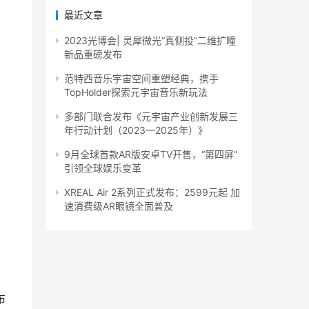
最近文章
2023光博会| 灵犀微光“真侧投”二维扩瞳
新品重磅发布
范特西音乐宇宙空间重塑经典，携手
TopHolder探索元宇宙音乐新玩法
多部门联合发布《元宇宙产业创新发展三
年行动计划（2023—2025年）》
9月全球首款AR版安卓TV开售，“第四屏”
引领全球娱乐变革
XREAL Air 2系列正式发布：2599元起 加
速消费级AR眼镜全面普及
布