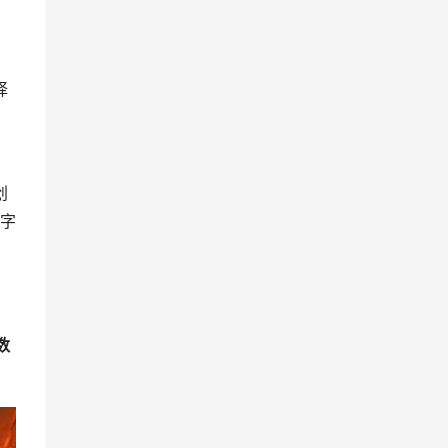
择
创
字
数