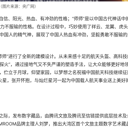
（图片来源：央广网）
自信、阳光、热血、有冲劲的性格；“师师”是以中国古代神话中
力不服输的性格。在设计过程中，巧妙使用了祥云、龙翼、虎头
了中国人的精气神，展现了中国人热血有冲劲，坚毅勇敢不服输的
 师师”进行了全新的建模设计。从未来感十足的航天头盔、高科技
到“探火”，通过接地气又不失严谨的塑造手法，让大众能够更好地
红”，伫立于月球，仰望家园，以梦想之名祝福中国航天科技继续征
于火星，张开怀抱，与灿烂星河一起为中国载人航天事业送上美好
年之际，发布数字藏品，由腾讯文旅及腾讯至信链提供底层技术及
MROOM品牌主理人刘梦，推出大湾区首个文旅主题数字艺术藏