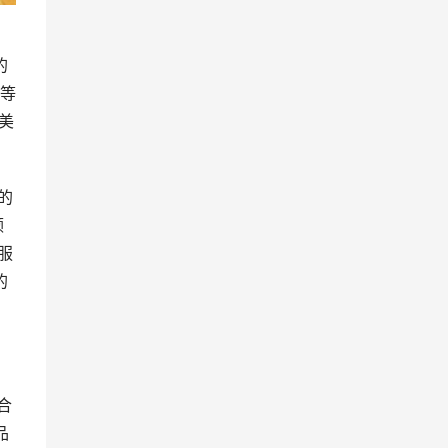
的
等
美
的
领
服
的
合
品