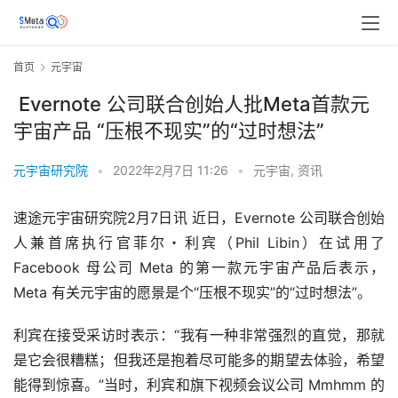
首页
元宇宙
Evernote 公司联合创始人批Meta首款元
宇宙产品 “压根不现实”的“过时想法”
元宇宙研究院
•
2022年2月7日 11:26
•
元宇宙
,
资讯
速途元宇宙研究院2月7日讯 近日，Evernote 公司联合创始
人兼首席执行官菲尔・利宾（Phil Libin）在试用了 
Facebook 母公司 Meta 的第一款元宇宙产品后表示，
Meta 有关元宇宙的愿景是个“压根不现实”的“过时想法”。
利宾在接受采访时表示：“我有一种非常强烈的直觉，那就
是它会很糟糕；但我还是抱着尽可能多的期望去体验，希望
能得到惊喜。”当时，利宾和旗下视频会议公司 Mmhmm 的