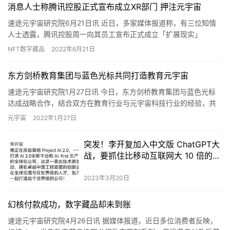
消息人士称腾讯控股正式宣布成立XR部门 押注元宇宙
速途元宇宙研究院6月21日讯 近日，多家媒体报道称，有三位知情
人士透露，腾讯控股周一向其员工宣布正式成立「扩展现实」
（XR）部门，正式押注虚拟世界的元宇宙概念。 知情人士称，该部
NFT数字藏品
2022年6月21日
门…
东方剑桥教育集团与蓝色光标共同打造教育元宇宙
速途元宇宙研究院1月27日讯 今日，东方剑桥教育集团与蓝色光标
达成战略合作，结合双方在教育行业与元宇宙科技行业的经验，共
同探索元宇宙在教育行业的应用与落地。双方通过数科职教和蓝色
元宇宙
2022年1月27日
光…
突发！李开复加入中文版 ChatGPT大
战，要抓住比移动互联网大 10 倍的机
会
2023年3月20日
幻核付款成功，数字藏品却未到账
速途元宇宙研究院4月26日讯 据媒体报道，近日多位消费者反映，