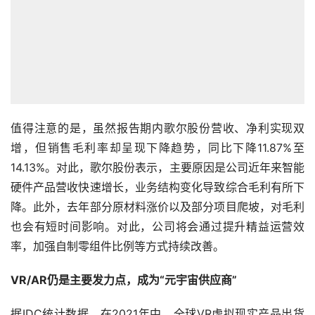
值得注意的是，虽然报告期内歌尔股份营收、净利实现双
增，但销售毛利率却呈现下降趋势，同比下降11.87%至
14.13%。对此，歌尔股份表示，主要原因是公司近年来智能
硬件产品营收快速增长，业务结构变化导致综合毛利有所下
降。此外，去年部分原材料涨价以及部分项目爬坡，对毛利
也会有短时间影响。对此，公司将会通过提升精益运营效
率，加强自制零组件比例等方式持续改善。
VR/AR仍是主要发力点，成为“元宇宙供应商”
据IDC统计数据，在2021年中，全球VR虚拟现实产品出货
量为约936万台，同比增长约68.6%，全球 AR增强现实产
品出货量为约33万台，同比增长约13.8%。全球VR虚拟现
实行业在2021年中延续高速发展态势，更多的消费电子和
互联网行业内知名厂商积极投入VR虚拟现实产业，推动了
相关硬件技术和软件内容的持续进步和发展。