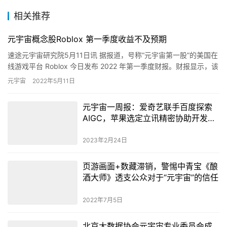
平台营收较一年前下降，低于分析师的预期，…
元宇宙
2022年5月11日
元宇宙一周报：爱奇艺联手百度探索
AIGC，苹果选定立讯精密协助开发为
AR头显
2023年2月24日
页游画面+数藏滞销，警惕中青宝《酿
酒大师》透支公众对于“元宇宙”的信任
2022年7月5日
北京大数据协会元宇宙专业委员会成
立，速途元宇宙研究院院长孟祥龙担
任理事
2023年2月16日
北京出台专项政策打造互联网 3.0 产
业高地，新增核心业务收入突破 100