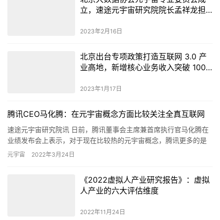
亿元
2023年1月17日
腾讯CEO马化腾：在元宇宙概念方面比较关注全真互联网
速途元宇宙研究院讯 日前，腾讯董事会主席兼首席执行官马化腾在
业绩发布会上表示，对于现在比较热的元宇宙概念，腾讯更多的是
从数实融合的角度来看，而不是纯虚拟的，比较关注全真互联网的
元宇宙
2022年3月24日
概念…
《2022虚拟人产业研究报告》：虚拟
人产业的六大评估维度
2022年11月24日
追觅科技30余款全场景新品发布，以系统能力奠定“技术流
派”的最终胜利
30余款新品、十余项全球首创技术“轰炸般”在一场发布会上密集呈
现，震动了高端消费全领域。 2025年9月4日，追觅科技「敢梦敢
为」全场景新品发布会上，追觅科技全场景新产品、全球首创…
元宇宙
2025年9月4日