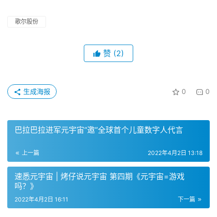
生成海报
0
0
巴拉巴拉进军元宇宙“邀”全球首个儿童数字人代言
上一篇
2022年4月2日 13:18
速悉元宇宙 | 烤仔说元宇宙 第四期《元宇宙=游戏
吗？》
2022年4月2日 16:11
下一篇
相关推荐
元宇宙概念股Roblox 第一季度收益不及预期
速途元宇宙研究院5月11日讯 据报道，号称“元宇宙第一股”的美国在
线游戏平台 Roblox 今日发布 2022 年第一季度财报。财报显示，该