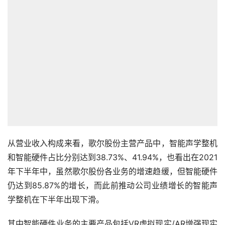
从营业收入构成来看，歌尔股份主营产品中，智能声学整机
和智能硬件占比分别达到38.73%、41.94%，也看出在2021
年下半年中，虽然歌尔股份各业务的增速趋缓，但智能硬件
仍达到85.87%的增长，而此前推动公司业绩增长的智能声
学整机在下半年出现下滑。
其中智能硬件业务的主要产品包括VR虚拟现实/AR增强现实
产品、智能可穿戴产品、智能家用电子游戏机及配件产品、
智能家居产品等。
根据知名咨询机构IDC的统计数据，2021年全球智能手机出
货量为约13.5亿部，同比微增约5.3%，智能手机出货量在