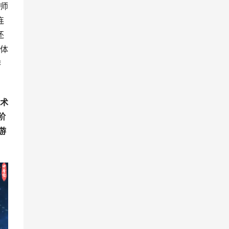
师
连
还
体
游
技术
阶
游