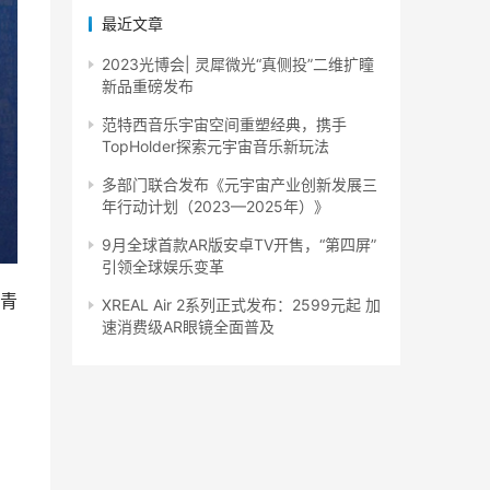
最近文章
2023光博会| 灵犀微光“真侧投”二维扩瞳
新品重磅发布
范特西音乐宇宙空间重塑经典，携手
TopHolder探索元宇宙音乐新玩法
多部门联合发布《元宇宙产业创新发展三
年行动计划（2023—2025年）》
9月全球首款AR版安卓TV开售，“第四屏”
引领全球娱乐变革
青
XREAL Air 2系列正式发布：2599元起 加
速消费级AR眼镜全面普及
呈