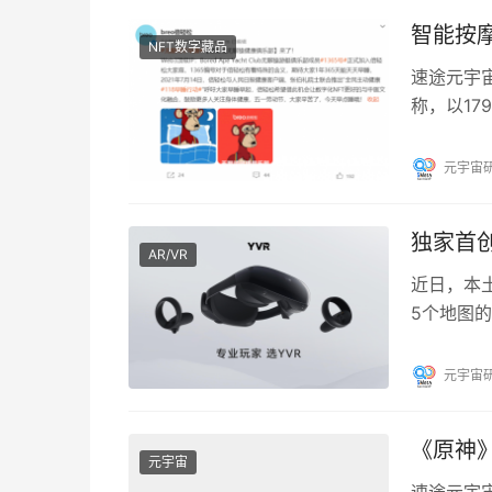
智能按摩
NFT数字藏品
速途元宇宙
称，以179
轻松有着
元宇宙
独家首
AR/VR
近日，本
5个地图
的VR一体
元宇宙
《原神
元宇宙