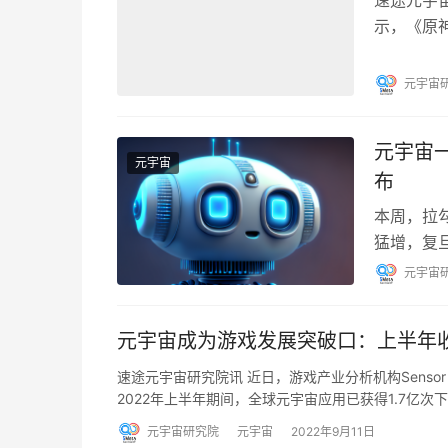
速途元宇宙
示，《原神
开始算起
元宇宙
元宇宙一
元宇宙
布
本周，拉勾
猛增，复
钉正式接入
元宇宙
元宇宙成为游戏发展突破口：上半年收
速途元宇宙研究院讯 近日，游戏产业分析机构Senso
2022年上半年期间，全球元宇宙应用已获得1.7亿次
元宇宙研究院
元宇宙
2022年9月11日