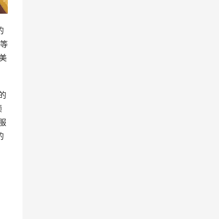
的
等
美
的
领
服
的