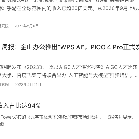
研究院5月6日讯 据数据分析机构 Sensor Tower 最新报告显
》手游在全球范围内的收入已超30亿美元。从2020年9月上线
，《原神》平均每半年收…
研究院
2022年5月6日
周报：金山办公推出“WPS AI”，PICO 4 Pro正式
招聘发布《2023第一季度AIGC人才供需报告》AIGC人才需求
旦大学、百度飞桨等将联合举办“人工智能与大模型”师资培训，
阿里“通义千问”大模型，Pi…
研究院
2023年4月21日
入占比达94%
r Tower发布的《元宇宙概念下的移动游戏市场洞察》。 《报告》显示，
下载…