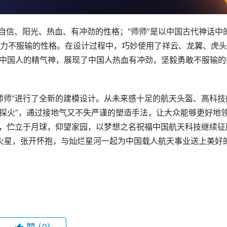
自信、阳光、热血、有冲劲的性格；“师师”是以中国古代神话中
力不服输的性格。在设计过程中，巧妙使用了祥云、龙翼、虎头
了中国人的精气神，展现了中国人热血有冲劲，坚毅勇敢不服输的
 师师”进行了全新的建模设计。从未来感十足的航天头盔、高科技
到“探火”，通过接地气又不失严谨的塑造手法，让大众能够更好地
红”，伫立于月球，仰望家园，以梦想之名祝福中国航天科技继续征
于火星，张开怀抱，与灿烂星河一起为中国载人航天事业送上美好