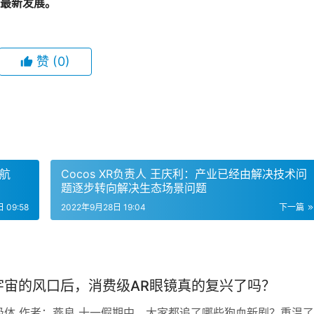
最新发展。
赞
(0)
航
Cocos XR负责人 王庆利：产业已经由解决技术问
题逐步转向解决生态场景问题
 09:58
2022年9月28日 19:04
下一篇
宇宙的风口后，消费级AR眼镜真的复兴了吗？
极体 作者：燕良 十一假期中，大家都追了哪些狗血新剧？重温了