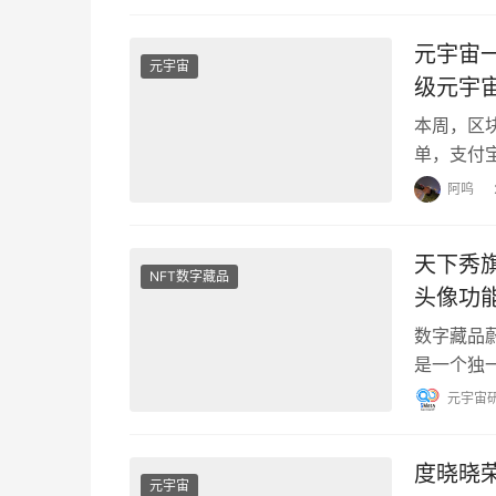
元宇宙
元宇宙
级元宇
本周，区
单，支付
央视网络
阿呜
天下秀旗
NFT数字藏品
头像功
数字藏品
是一个独
「TopH
元宇宙
度晓晓荣
元宇宙