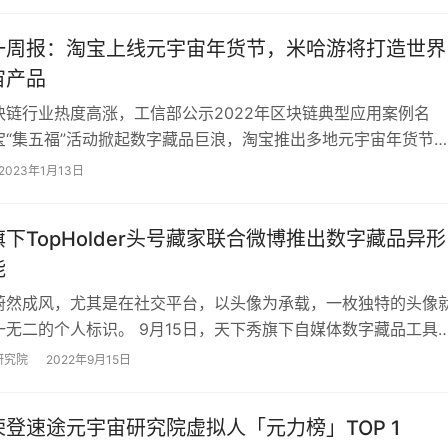
一周报：淘宝上线元宇宙年货节，米哈游将打造世界
宙产品
块链行业热度高涨，工信部公示2022年区块链典型应用案例名
宝“集五福”活动掀起数字藏品巨浪，淘宝推出多地元宇宙年货节
春晚将推出元宇宙分会场，腾讯发布多项专…
2023年1月13日
下TopHolder头号藏家联合微博推出数字藏品异形
能
蔚然成风，尤其是在社交平台，以头像为承载，一枚独特的头像
一无二的个人标识。 9月15日，天下秀旗下自媒体数字藏品工具
older头号藏家」联合微博钱包、…
研究院
2022年9月15日
登速途元宇宙研究院虚拟人「元力榜」TOP 1