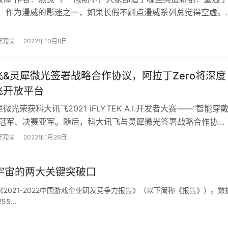
？ 作为漫威的影迷之一，如果长假不刷点漫威系列总觉得空虚。
，笔者最喜欢钢铁侠，最心水的装备也是…
研究院
2022年10月8日
飞&灵犀微光签署战略合作协议，阿拉丁Zero将深度
飞开放平台
微光荣获科大讯飞2021 iFLYTEK A.I.开发者大赛——“智能穿
赛冠军、决赛亚军。随后，科大讯飞与灵犀微光签署战略合作协
合作意在将灵犀微光AR硬…
研究院
2022年1月26日
宇宙的两大关键突破口
2021-2022中国游戏企业研发竞争力报告》（以下简称《报告》）。数
55…