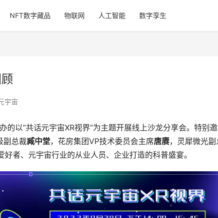
NFT数字藏品
物联网
人工智能
数字孪生
回顾
元宇宙
协办的以“共话元宇宙XR视界”为主题开展线上沙龙分享会。特别
级副总裁
臧中堂
，花房集团VP技术委员会主席
唐赓
，灵犀微光副
宙爱好者、元宇宙行业的从业人员、企业打造的科普盛宴。