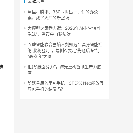
最近文章
阿里、腾讯、360同时出手：你的办公
桌，成了大厂的新战场
大模型之家乔志斌：2026年AI处在“良性
泡沫”，劣币会自我淘汰
面壁智能联合创始人刘知远：具身智能拒
绝“爬树登月”，端侧AI要走“先通后专”与
“高密度”之路
拒绝“纸面算力”，海光重构智能生产力底
链
座
阶跃星辰入局AI手机，STEPX Neo能改写
豆包手机的结局吗？