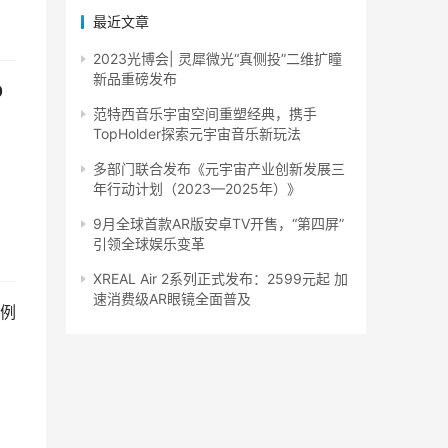
最近文章
2023光博会| 灵犀微光“真侧投”二维扩瞳
新品重磅发布
0
范特西音乐宇宙空间重塑经典，携手
TopHolder探索元宇宙音乐新玩法
1
多部门联合发布《元宇宙产业创新发展三
年行动计划（2023—2025年）》
9月全球首款AR版安卓TV开售，“第四屏”
引领全球娱乐变革
XREAL Air 2系列正式发布：2599元起 加
速消费级AR眼镜全面普及
例