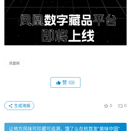
凤凰网
赞
(0)
生成海报
0
0
让地方风味可珍藏可追溯，饿了么在杭首发“美味中国”