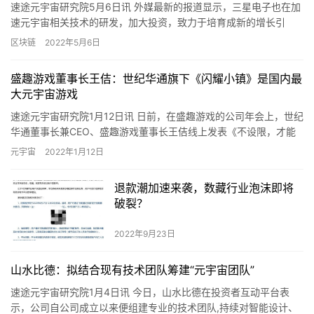
速途元宇宙研究院5月6日讯 外媒最新的报道显示，三星电子也在加
速元宇宙相关技术的研发，加大投资，致力于培育成新的增长引
擎。 消息人士透露，三星副会长兼新组建的设备体验部门负责人的
区块链
2022年5月6日
韩…
盛趣游戏董事长王佶：世纪华通旗下《闪耀小镇》是国内最
大元宇宙游戏
速途元宇宙研究院1月12日讯 日前，在盛趣游戏的公司年会上，世纪
华通董事长兼CEO、盛趣游戏董事长王佶线上发表《不设限，才能
拥有更好的未来》演讲。演讲中，他再次提到，世纪华通已经在…
元宇宙
2022年1月12日
退款潮加速来袭，数藏行业泡沫即将
破裂？
2022年9月23日
山水比德：拟结合现有技术团队筹建“元宇宙团队”
速途元宇宙研究院1月4日讯 今日，山水比德在投资者互动平台表
示，公司自公司成立以来便组建专业的技术团队,持续对智能设计、