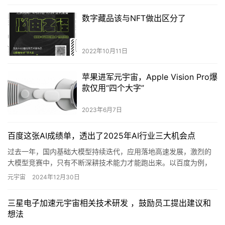
数字藏品该与NFT做出区分了
2022年10月11日
苹果进军元宇宙，Apple Vision Pro爆
款仅用“四个大字”
2023年6月7日
百度这张AI成绩单，透出了2025年AI行业三大机会点
过去一年，国内基础大模型持续迭代，应用落地高速发展，激烈的
大模型竞赛中，只有不断深耕技术能力才能跑出来。以百度为例，
文心大模型日均调用量超15亿，自去年12月首次披露以来增长30
元宇宙
2024年12月30日
倍…
三星电子加速元宇宙相关技术研发 ，鼓励员工提出建议和
想法