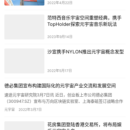
2022年4月22日
范特西音乐宇宙空间重塑经典，携手
TopHolder探索元宇宙音乐新玩法
2023年9月14日
沙宣携手NYLON推出元宇宙概念发型
2022年5月17日
德必集团宣布构建国际化的元宇宙产业交流和发展空间
速途元宇宙研究院3月7日讯 近日，创业板上市公司德必集团
（300947.SZ）宣布与万向区块链实验室、上海泰砥签订战略合作
备忘录，“外滩元宇宙中心”空间亦在德必外滩8号WE揭牌。德…
元宇宙
2022年3月7日
花房集团登陆香港交易所，将布局娱