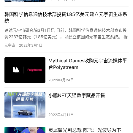
韩国科学信息通信技术部投资1.85亿美元建立元宇宙生态系
统
速途元宇宙研究院3月1日讯 日前，韩国科学信息通信技术部宣布投
资2237亿韩元（1.85亿美元），以建立该国的元宇宙生态系统。 据
悉，该部将利用其资金发展去中心化创造者经济，培养人…
元宇宙
2022年3月1日
Mythical Games收购元宇宙流媒体平
台Polystream
2022年1月24日
小鹏NFT天猫数字藏品开售
2022年4月11日
灵犀微光副总裁 陈飞：光波导为下一