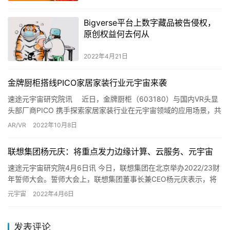
Bigverse平台上数字藏品被告侵权，
原创权益何去何从
2022年4月21日
金牌厨柜搭线PICO家居家装行业元宇宙来袭
速途元宇宙研究院讯 近日，金牌厨柜（603180）与国内VR头显
头部厂商PICO 携手探索家居家装行业在元宇宙领域的应用场景，共
同推动产业业态创新，为广大用户提供更优质的体验与服…
AR/VR
2022年10月8日
联想集团杨元庆：将重点发力边缘计算、云服务、元宇宙
速途元宇宙研究院4月6日讯 今日，联想集团在北京举办2022/23财
年誓师大会。誓师大会上，联想集团董事长兼CEO杨元庆表示，将
技术创新作为新财年的首要支柱。除了研发投入、人才翻番…
元宇宙
2022年4月6日
发表评论