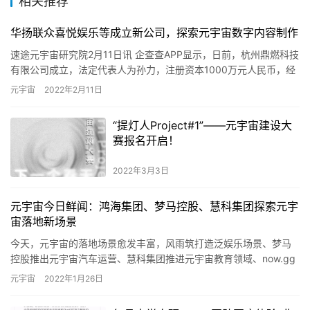
相关推荐
华扬联众喜悦娱乐等成立新公司，探索元宇宙数字内容制作
速途元宇宙研究院2月11日讯 企查查APP显示，日前，杭州鼎燃科技
有限公司成立，法定代表人为孙力，注册资本1000万元人民币，经
营范围包含：互联网游戏服务；软件开发；物联网技术服务…
元宇宙
2022年2月11日
“提灯人Project#1”——元宇宙建设大
赛报名开启！
2022年3月3日
元宇宙今日鲜闻：鸿海集团、梦马控股、慧科集团探索元宇
宙落地新场景
今天，元宇宙的落地场景愈发丰富，风雨筑打造泛娱乐场景、梦马
控股推出元宇宙汽车运营、慧科集团推进元宇宙教育领域、now.gg
进军手游元宇宙、鸿海集团以平台方式打造元宇宙等等。接下来，…
元宇宙
2022年1月26日