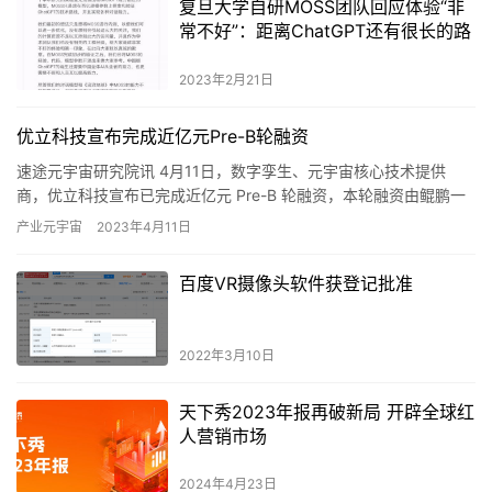
复旦大学自研MOSS团队回应体验“非
常不好”：距离ChatGPT还有很长的路
2023年2月21日
优立科技宣布完成近亿元Pre-B轮融资
速途元宇宙研究院讯 4月11日，数字孪生、元宇宙核心技术提供
商，优立科技宣布已完成近亿元 Pre-B 轮融资，本轮融资由鲲鹏一
创、和诚资本等机构投资。资金将主要用于产品迭代、市场拓…
产业元宇宙
2023年4月11日
百度VR摄像头软件获登记批准
2022年3月10日
天下秀2023年报再破新局 开辟全球红
人营销市场
2024年4月23日