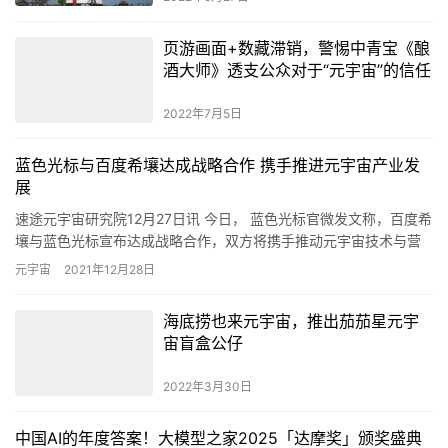
页游画面+数藏滞销，警惕中青宝《酿
酒大师》透支公众对于“元宇宙”的信任
2022年7月5日
蓝色光标与百度希壤达成战略合作 携手推进元宇宙产业发
展
速途元宇宙研究院12月27日讯 今日， 蓝色光标官微发文称，百度希
壤与蓝色光标宣布达成战略合作，双方将携手推动元宇宙技术与营
销的有机融合，以希壤虚拟空间为基石，共同助力品牌方在元宇…
元宇宙
2021年12月28日
海底捞也来元宇宙，推出茄茄星元宇
宙盲盒公仔
2022年3月30日
中国AI的年度答案！大模型之家2025「达摩奖」颁奖盛典