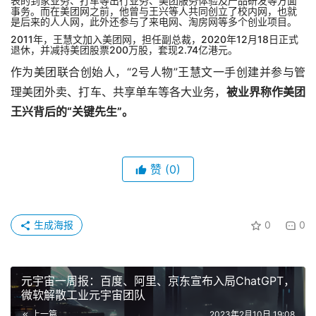
表的到家业务、打车等出行业务、美团服务体验及产品研发等方面
事务。而在美团网之前，他曾与王兴等人共同创立了校内网，也就
是后来的人人网，此外还参与了来电网、淘房网等多个创业项目。
2011年，王慧文加入美团网，担任副总裁，2020年12月18日正式
退休，并减持美团股票200万股，套现2.74亿港元。
作为美团联合创始人，“2号人物”王慧文一手创建并参与管
理美团外卖、打车、共享单车等各大业务，
被业界称作美团
王兴背后的“关键先生”。
赞
(0)
生成海报
0
0
元宇宙一周报：百度、阿里、京东宣布入局ChatGPT，
微软解散工业元宇宙团队
上一篇
2023年2月10日 19:08