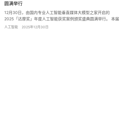
圆满举行
12月30日，由国内专业人工智能垂直媒体大模型之家开启的
2025「达摩奖」年度人工智能获奖案例颁奖盛典圆满举行。 本届
「达摩奖」以“中国AI的年度答案”为主题，寻找那些代表中国AI…
人工智能
2025年12月30日
发表评论
*
昵称：
*
邮箱：
网址：