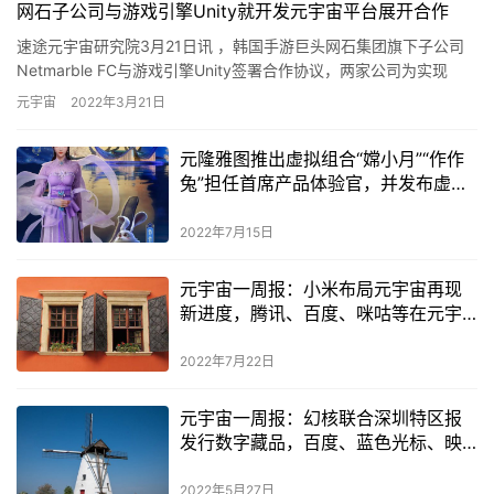
网石子公司与游戏引擎Unity就开发元宇宙平台展开合作
速途元宇宙研究院3月21日讯 ，韩国手游巨头网石集团旗下子公司
Netmarble FC与游戏引擎Unity签署合作协议，两家公司为实现
Netmarble FC正在开发的平台“元宇宙…
元宇宙
2022年3月21日
元隆雅图推出虚拟组合“嫦小月”“作作
兔”担任首席产品体验官，并发布虚拟
人厂牌“S.U.N”
2022年7月15日
元宇宙一周报：小米布局元宇宙再现
新进度，腾讯、百度、咪咕等在元宇
宙中动作频频
2022年7月22日
元宇宙一周报：幻核联合深圳特区报
发行数字藏品，百度、蓝色光标、映
客等企业在元宇宙中频出新动作
2022年5月27日