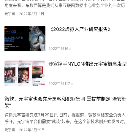
角度来看，东数西算是我们从事互联网数据中心业务企业的一次历
史性机遇。能够推动和促进企业数据中心业务快速发展；企业向外
元宇宙
2022年3月11日
拓…
《2022虚拟人产业研究报告》
2022年6月6日
沙宣携手NYLON推出元宇宙概念发型
2022年5月17日
微软：元宇宙也会充斥黑客和犯罪集团 需提前制定“治安框
架”
速途元宇宙研究院3月29日讯 日前，据报道，微软网络安全负责人
呼吁，元宇宙平台们需要“武装”起来，在这个新技术刚开始发展时，
就阻止黑客和犯罪集团破坏。 微软新上任的安全负责人查理·…
元宇宙
2022年3月29日