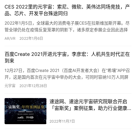
CES 2022里的元宇宙：索尼、微软、英伟达同场竞技，产
品、芯片、开发平台殊途同归
2022年1月5日，全球最大的消费电子展CES在拉斯维加斯开幕。尽
管全球仍处在疫情反复笼罩的阴影下，诸多原定参展企业因此选择
退出，但还是有不少参展者“如期赴约”，让行业内外人士大饱…
AR/VR
2022年1月6日
百度Create 2021开进元宇宙，李彦宏：人机共生时代正在
到来
12月27日，百度Create 2021（百度AI开发者大会）在“希壤”APP召
开，这是国内首次在元宇宙中举办的大会，可同时容纳10万人同屏
互动。此次大会聚焦“创造者精神”，百度创…
元宇宙
2021年12月28日
速途网、速途元宇宙研究院联合开启
「宙斯奖」案例征集，助力行业健康
发展
2022年11月7日