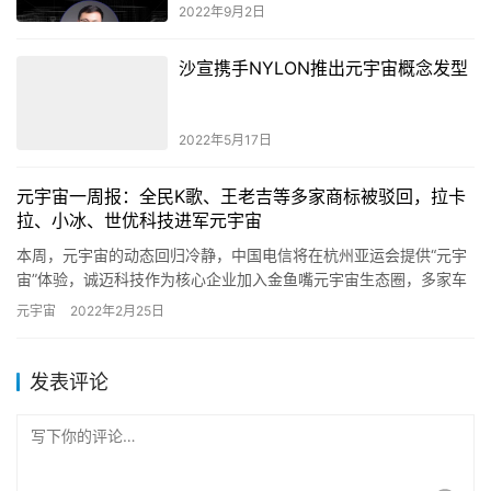
2022年5月17日
元宇宙一周报：全民K歌、王老吉等多家商标被驳回，拉卡
拉、小冰、世优科技进军元宇宙
本周，元宇宙的动态回归冷静，中国电信将在杭州亚运会提供“元宇
宙”体验，诚迈科技作为核心企业加入金鱼嘴元宇宙生态圈，多家车
企申请元宇宙商标被驳回，国内首个元宇宙创意园区办公场景正式
元宇宙
2022年2月25日
在…
发表评论
*
昵称：