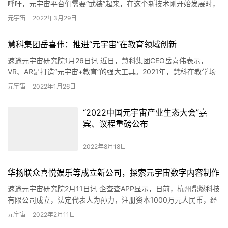
慧科集团岳喜伟：推进“元宇宙”在教育领域创新
速途元宇宙研究院1月26日讯 近日，慧科集团CEO岳喜伟表示，
VR、AR是打造“元宇宙+教育”的强大工具。2021年，慧科在教学场
景上进行了一系列的重构，在原有线上为主的学习平台上…
元宇宙
2022年1月26日
“2022中国元宇宙产业生态大会”嘉
宾、议程重磅公布
2022年8月18日
华扬联众喜悦娱乐等成立新公司，探索元宇宙数字内容制作
速途元宇宙研究院2月11日讯 企查查APP显示，日前，杭州鼎燃科技
有限公司成立，法定代表人为孙力，注册资本1000万元人民币，经
营范围包含：互联网游戏服务；软件开发；物联网技术服务…
元宇宙
2022年2月11日
花房集团登陆香港交易所，将布局娱
乐元宇宙业务