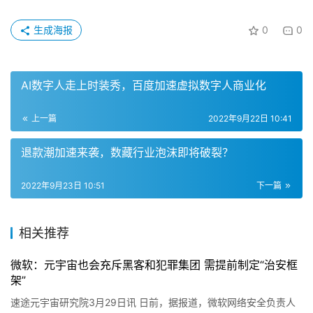
AI数字人走上时装秀，百度加速虚拟数字人商业化
上一篇
2022年9月22日 10:41
退款潮加速来袭，数藏行业泡沫即将破裂？
2022年9月23日 10:51
下一篇
相关推荐
微软：元宇宙也会充斥黑客和犯罪集团 需提前制定“治安框
架”
速途元宇宙研究院3月29日讯 日前，据报道，微软网络安全负责人
呼吁，元宇宙平台们需要“武装”起来，在这个新技术刚开始发展时，
就阻止黑客和犯罪集团破坏。 微软新上任的安全负责人查理·…
元宇宙
2022年3月29日