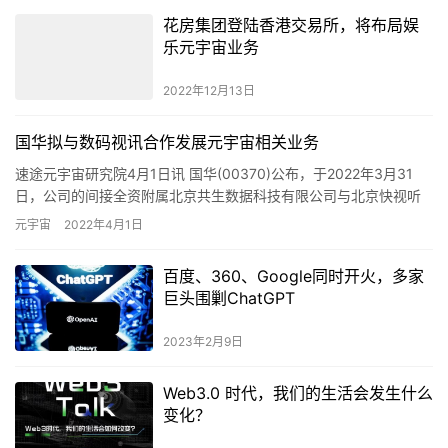
2022年12月13日
国华拟与数码视讯合作发展元宇宙相关业务
速途元宇宙研究院4月1日讯 国华(00370)公布，于2022年3月31
日，公司的间接全资附属北京共生数据科技有限公司与北京快视听
科技有限公司订立一项合作框架协议，订约双方将在五个…
元宇宙
2022年4月1日
百度、360、Google同时开火，多家
巨头围剿ChatGPT
2023年2月9日
Web3.0 时代，我们的生活会发生什么
变化？
2022年9月2日
沙宣携手NYLON推出元宇宙概念发型