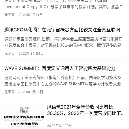
速途元宇宙研究院2月11日讯 近日，韩国投资公司（Korea
Investment Corp，KIC）分享了其未来的投资计划，其中，该基金
拟加大对美国硅谷初创企业的投资，并寻求通过…
元宇宙
2022年2月11日
腾讯CEO马化腾：在元宇宙概念方面比较关注全真互联网
速途元宇宙研究院讯 日前，腾讯董事会主席兼首席执行官马化腾在
业绩发布会上表示，对于现在比较热的元宇宙概念，腾讯更多的是
从数实融合的角度来看，而不是纯虚拟的，比较关注全真互联网的
元宇宙
2022年3月24日
概念…
WAVE SUMMIT：百度定义通用人工智能四大基础能力
速途网元宇宙研究院讯（报道：乔志斌）日前，由深度学习技术及
应用国家工程研究中心主办的WAVE SUMMIT深度学习开发者大会
2023举办。百度首席技术官、深度学习技术及应用国家工程…
元宇宙
2023年8月17日
风语筑2021年全年营收同比增长
30.30%，2022年一季度营收同比下
降59.89%
2022年4月29日