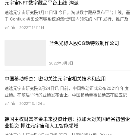
元宇宙NFT数字藏品平台上线-淘派
速途元宇宙研究院1月11日讯 今日，淘派数字藏品发布平台上线，基
于 Conflux 树图公有链系统的淘π是国内领先的 NFT 发行、推广及
交易平台。据了解，用户可通过微信支付、支付…
元宇宙
2022年1月11日
蓝色光标入股CG动特效制作公司
2022年3月8日
中国移动杨杰：密切关注元宇宙相关技术和应用
速途元宇宙研究院3月24日讯 日前，中国移动正式公布2021年年度
业绩。在随后举行的业绩发布会上，中国移动董事长杨杰在回应记
者提问时表示，中国移动密切关注元宇宙相关技术和应用，并已…
元宇宙
2022年3月24日
韩国主权财富基金未来投资计划：拟加大对美国硅谷初创企
业投资 押注元宇宙和人工智能领域