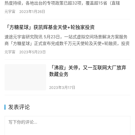
热度持续，各地出台的专项政策已超32项，覆盖超15省（直辖
市）、17城。 据集微咨询长期观察，2021年元宇宙…
元宇宙
2023年1月26日
「方糖星球」获凯辉基金天使+轮独家投资
速途元宇宙研究院讯 5月23日，一站式虚拟空间场景解决方案服务
商「方糖星球」正式宣布完成数千万元天使轮及天使+轮融资，投资
方分别为新宜资本和凯辉基金，融资资金将重点用于加速创新研发…
元宇宙
2023年5月23日
「沸寂」关停，又一互联网大厂放弃
数藏业务
2023年3月17日
发表评论