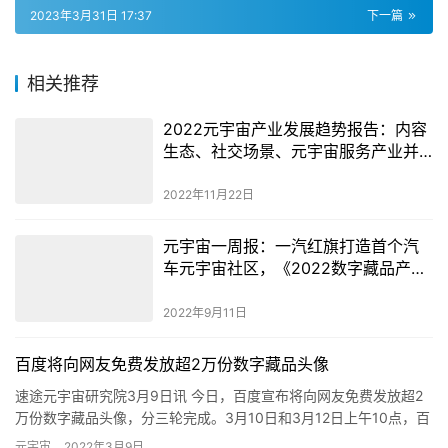
2023年3月31日 17:37
下一篇
相关推荐
2022元宇宙产业发展趋势报告：内容
生态、社交场景、元宇宙服务产业并
称为“元宇宙的三大粘合剂”
2022年11月22日
元宇宙一周报：一汽红旗打造首个汽
车元宇宙社区，《2022数字藏品产业
研究报告》行业案例开启征集
2022年9月11日
百度将向网友免费发放超2万份数字藏品头像
速途元宇宙研究院3月9日讯 今日，百度宣布将向网友免费发放超2
万份数字藏品头像，分三轮完成。3月10日和3月12日上午10点，百
度将分别发放8888份“会说话的汤姆猫”系列徽章，领…
元宇宙
2022年3月9日