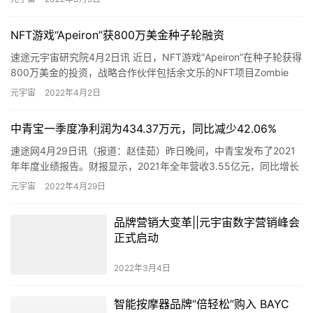
NFT游戏“Apeiron”获800万美金种子轮融资
速途元宇宙研究院4月2日讯 近日，NFT游戏“Apeiron”在种子轮获得
800万美金的投资，战略合作伙伴包括余文乐的NFT项目Zombie
club、全球最大游戏公会YGG的东南…
元宇宙
2022年4月2日
中青宝一季度净利润为434.37万元，同比减少42.06%
速途网4月29日讯（报道：赵佳茹）昨日晚间，中青宝发布了2021
年年度业绩报告。财报显示，2021年全年营收3.55亿元，同比增长
20.86%；归属上市公司股东净亏损为4623万元…
元宇宙
2022年4月29日
品牌营销大变革||元宇宙数字营销峰会
正式启动
2022年3月4日
智能按摩器品牌“倍轻松”购入 BAYC