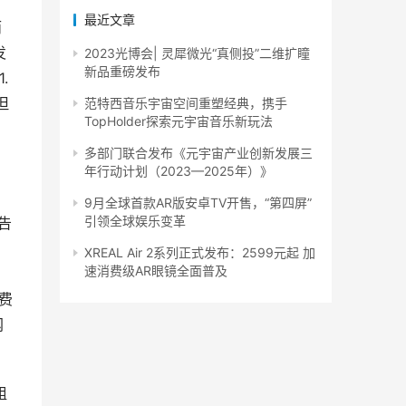
最近文章
而
发
2023光博会| 灵犀微光“真侧投”二维扩瞳
新品重磅发布
 
但
范特西音乐宇宙空间重塑经典，携手
TopHolder探索元宇宙音乐新玩法
多部门联合发布《元宇宙产业创新发展三
年行动计划（2023—2025年）》
9月全球首款AR版安卓TV开售，“第四屏”
引领全球娱乐变革
告
、
XREAL Air 2系列正式发布：2599元起 加
速消费级AR眼镜全面普及
消费
网
组