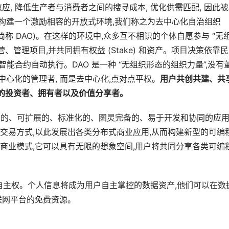
, 降低生产者与消费者之间的搜寻成本, 优化供需匹配, 因此
技术,构建一个激励相容的开放式环境,我们称之为去中心化自治组织
iza-tion, 简称 DAO)。在这样的环境中,众多互不相识的个体自愿参与 “无
、管理项目,并共同拥有权益 (Stake) 和资产。项目决策依靠
智能合约自动执行。DAO 是一种 “无组织形态的组织力量”,没有
中心化的管理者, 而是去中心化,点对点平权。
用户共创共建、共
络的投资者、拥有者以及价值分享者。
的基共识的、可扩展的、标准化的、图灵完备的、易于开发和协同的应用
交易方式,以此发展出各类分布式商业应用,从而构建新型的可编
商业模式,它可以具有无限的想象空间,用户将共同分享各类可编
的数据自主权。个人信息将成为用户自主掌控的数据资产,他们可以在数
联网平台的免费资源。