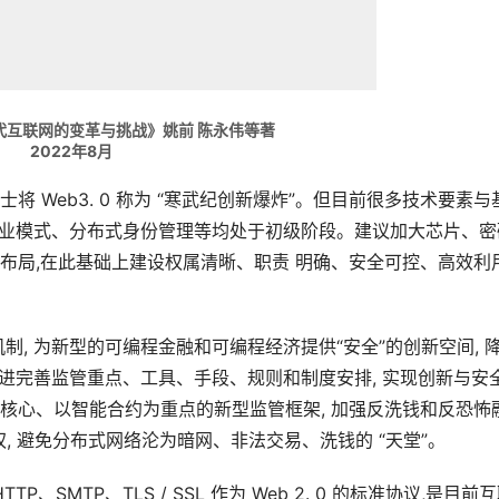
一代互联网的变革与挑战》姚前 陈永伟等著
2022年8月
士将 Web3. 0 称为 “寒武纪创新爆炸”。但目前很多技术要素与
、商业模式、分布式身份管理等均处于初级阶段。建议加大芯片、密
布局,在此基础上建设权属清晰、职责 明确、安全可控、高效利
制, 为新型的可编程金融和可编程经济提供“安全”的创新空间, 
改进完善监管重点、工具、手段、规则和制度安排, 实现创新与安
核心、以智能合约为重点的新型监管框架, 加强反洗钱和反恐怖
字主权, 避免分布式网络沦为暗网、非法交易、洗钱的 “天堂”。
、HTTP、SMTP、TLS / SSL 作为 Web 2. 0 的标准协议,是目前