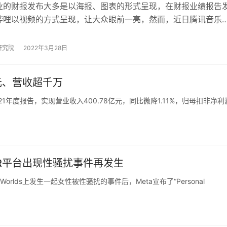
业的财报发布大多是以海报、图表的形式呈现，在财报业绩报告
哔哩以视频的方式呈现，让大众眼前一亮，然而，近日腾讯音乐
一条解读财报视频引起了速途元宇宙研究院的…
研究院
2022年3月28日
元、营收超千万
1年度报告，实现营业收入400.78亿元，同比微降1.11%，归母扣非净利
VR平台出现性骚扰事件再发生
Worlds上发生一起女性被性骚扰的事件后，Meta宣布了“Personal