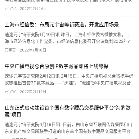
来将是虚拟的：“传统的电影制品厂不了解技术，这不是…
元宇宙
2022年2月24日
上海市经信委：布局元宇宙等新赛道，开发应用场景
速途元宇宙研究院1月10日讯 昨日，上海市经信委官微推文称，上
海市经济信息化工作党委、市经济信息化委召开会议谋划2022年产
业和信息化工作。 会议强调，要聚焦赛道布局、优势发力、企…
元宇宙
2022年1月10日
中央广播电视总台原创IP数字藏品即将上线鲸探
速途元宇宙研究院2月12日讯 2月15日，中央广播电视总台将携手蚂
蚁链推出首套3D数字藏品——“虎娃”。 “虎娃”是中央广播电视总台
的自主原创IP，是其“十二生肖福娃”系列中的其中…
元宇宙
2022年2月12日
山东正式启动建设首个国有数字藏品交易服务平台“海豹数
藏”项目
速途元宇宙研究院4月19日讯 日前，由山东省互联网传媒集团和山
东文化产权交易所联手打造的山东首个国有数字藏品交易服务平台
——“海豹数藏”项目正式启动建设。 “海豹数藏”将积极响应…