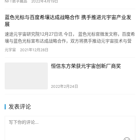
NFT数字藏品
2022年4月19日
蓝色光标与百度希壤达成战略合作 携手推进元宇宙产业发
展
速途元宇宙研究院12月27日讯 今日， 蓝色光标官微发文称，百度希
壤与蓝色光标宣布达成战略合作，双方将携手推动元宇宙技术与营
销的有机融合，以希壤虚拟空间为基石，共同助力品牌方在元宇…
元宇宙
2021年12月28日
恒信东方荣获元宇宙创新厂商奖
2022年2月24日
发表评论