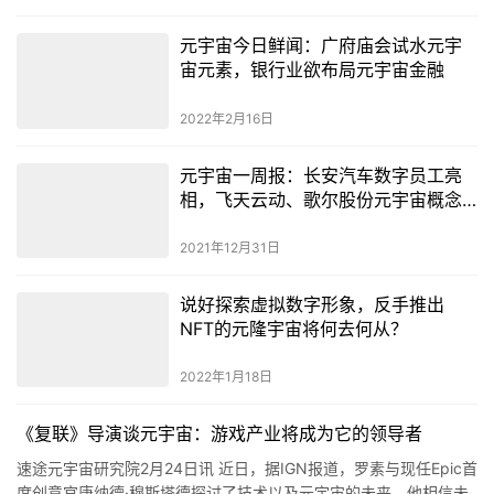
元宇宙今日鲜闻：广府庙会试水元宇
宙元素，银行业欲布局元宇宙金融
2022年2月16日
元宇宙一周报：长安汽车数字员工亮
相，飞天云动、歌尔股份元宇宙概念
股扎堆
2021年12月31日
说好探索虚拟数字形象，反手推出
NFT的元隆宇宙将何去何从？
2022年1月18日
《复联》导演谈元宇宙：游戏产业将成为它的领导者
速途元宇宙研究院2月24日讯 近日，据IGN报道，罗素与现任Epic首
席创意官唐纳德·穆斯塔德探讨了技术以及元宇宙的未来，他相信未