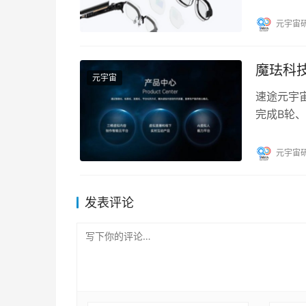
薄的双目
元宇宙
魔珐科技
元宇宙
速途元宇
完成B轮、
本联合投
元宇宙
发表评论