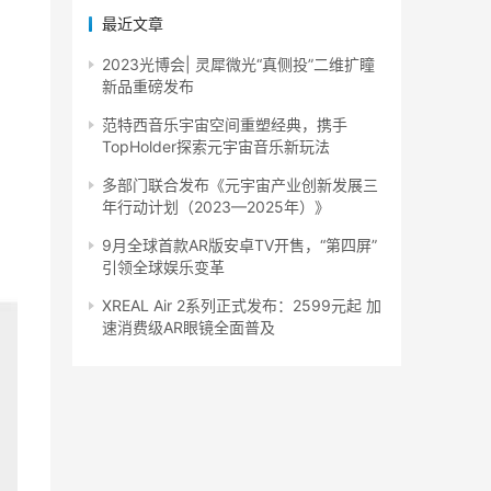
最近文章
2023光博会| 灵犀微光“真侧投”二维扩瞳
新品重磅发布
范特西音乐宇宙空间重塑经典，携手
TopHolder探索元宇宙音乐新玩法
多部门联合发布《元宇宙产业创新发展三
年行动计划（2023—2025年）》
9月全球首款AR版安卓TV开售，“第四屏”
引领全球娱乐变革
XREAL Air 2系列正式发布：2599元起 加
速消费级AR眼镜全面普及