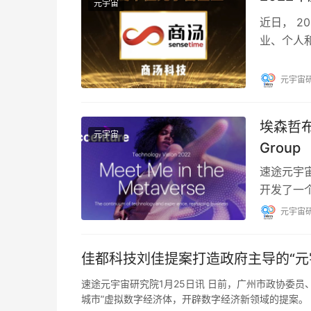
元宇宙
近日， 
业、个人
道，旨在
元宇宙
埃森哲布局
元宇宙
Group
速途元宇宙
开发了一个“
人们的工
元宇宙
佳都科技刘佳提案打造政府主导的“元
速途元宇宙研究院1月25日讯 日前，广州市政协委
城市”虚拟数字经济体，开辟数字经济新领域的提案。