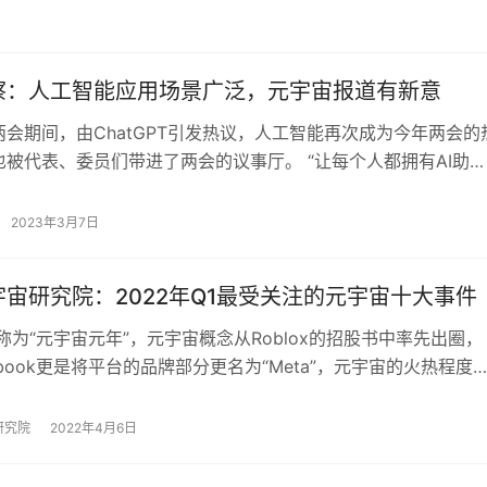
察：人工智能应用场景广泛，元宇宙报道有新意
会期间，由ChatGPT引发热议，人工智能再次成为今年两会的
被代表、委员们带进了两会的议事厅。 “让每个人都拥有AI助手
‘微软+OpenAI’…
2023年3月7日
宙研究院：2022年Q1最受关注的元宇宙十大事件
被称为“元宇宙元年”，元宇宙概念从Roblox的招股书中率先出圈，
ebook更是将平台的品牌部分更名为“Meta”，元宇宙的火热程度
国内从XR、虚拟人…
研究院
2022年4月6日