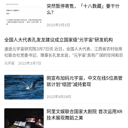
突然暂停寄售，「十八数藏」要干什
么？
2023年3月3日
全国人大代表孔发龙建议成立国家级“元宇宙”研发机构
速途元宇宙研究院3月7日讯 近日，全国人大代表、江西省农村信用
社联合社党委书记、理事长孔发龙说，“元宇宙”具有广阔的空间和巨
大的潜力，已经成为数字经济发展的重要依托和关键赛道。哪个…
元宇宙
2022年3月7日
刚宣布加码元宇宙，中文在线5位高管
就计划“组团”减持套现
2022年9月29日
阿里文娱联合国家大剧院 首次运用XR
技术展现舞蹈之美