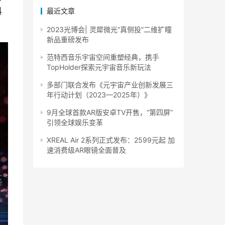
科
最近文章
2023光博会| 灵犀微光“真侧投”二维扩瞳
新品重磅发布
范特西音乐宇宙空间重塑经典，携手
TopHolder探索元宇宙音乐新玩法
多部门联合发布《元宇宙产业创新发展三
年行动计划（2023—2025年）》
9月全球首款AR版安卓TV开售，“第四屏”
引领全球娱乐变革
XREAL Air 2系列正式发布：2599元起 加
速消费级AR眼镜全面普及