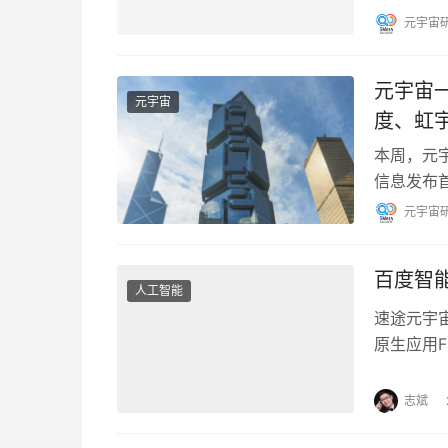
元宇宙
元宇宙
元宇宙
度、虹
本周，元
信息发布首
TV布局
元宇宙
百度智能
人工智能
速途元宇宙
原生应用F
企业通用
志斌