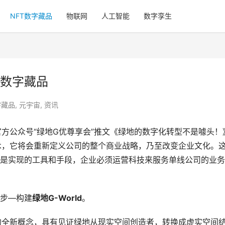
NFT数字藏品
物联网
人工智能
数字孪生
数字藏品
字藏品
,
元宇宙
,
资讯
官方公众号“绿地G优尊享会”推文《绿地的数字化转型不是噱头！
技术，它将会重新定义公司的整个商业战略，乃至改变企业文化。
是实现的工具和手段，企业必须运营科技来服务单线公司的业务
步—构建
绿地G-World
。
的全新概念，具有见证绿地从现实空间创造者，转换成虚实空间