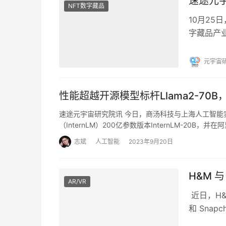
速途元
NFT数字藏品
10月25
字藏品产
宙产业发展
元宇宙
性能超越开源模型标杆Llama2-70B，
速途元宇宙研究院讯 今日，商汤科技与上海人工智能
（InternLM）200亿参数版本InternLM-20B，并
志斌
人工智能
2023年9月20日
H&M 与
AR/VR
近日，H&
和 Snap