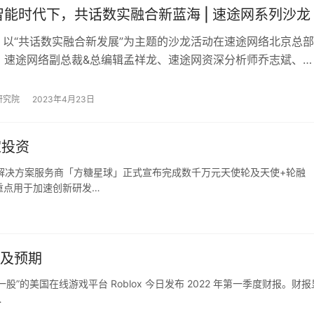
能时代下，共话数实融合新蓝海 | 速途网系列沙龙
日，以“共话数实融合新发展”为主题的沙龙活动在速途网络北京总部
，速途网络副总裁&总编辑孟祥龙、速途网资深分析师乔志斌、凌
客视界元宇宙虚拟内容制作中心…
研究院
2023年4月23日
家投资
景解决方案服务商「方糖星球」正式宣布完成数千万元天使轮及天使+轮融
重点用于加速创新研发…
不及预期
”的美国在线游戏平台 Roblox 今日发布 2022 年第一季度财报。财报
…