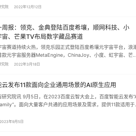
研究院
2022年12月12日
一周报：领克、金典登陆百度希壤，顺网科技、小
宇宙、芒果TV布局数字藏品赛道
宇宙赛道持续火热，领克乐园正式登陆百度希壤元宇宙平台，浪
款元宇宙服务器MetaEngine，ChinaJoy、小度、虹宇宙、芒
数字藏品赛道等，我们可以…
研究院
2022年3月18日
云发布11款面向企业通用场景的AI原生应用
研究院讯 9月5日，在2023百度云智大会上，百度智能云发布“A
amily”。面向大量客户共通的应用场景及需求，提供11款适用于
场景的产品，重点覆盖服…
2023年9月5日