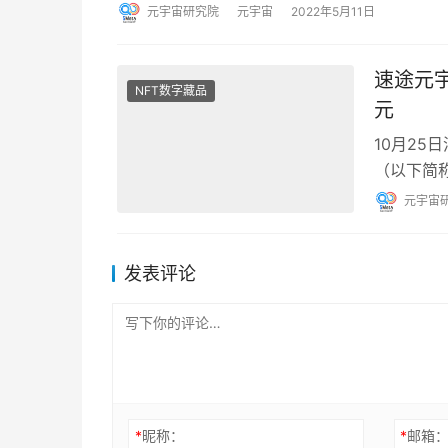
元宇宙研究院
元宇宙
2022年5月11日
速途元宇
NFT数字藏品
元
10月25
（以下简
数据调查
元宇宙
发表评论
*
昵称：
*
邮箱