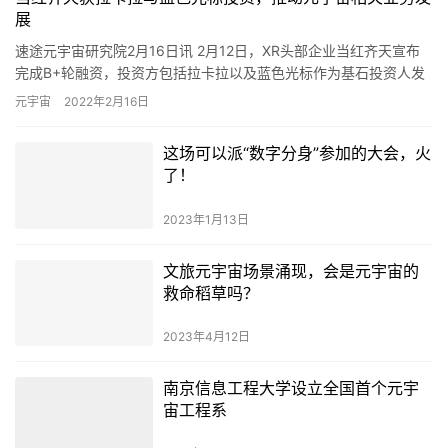
展
速途元宇宙研究院2月16日讯 2月12日，XR头部企业当红齐天宣布
完成B+轮融资，投资方包括拉卡拉以及蓝色光标作为基石投资人发
起设立的蓝图海兴基金。 本轮融资将用于三方共同研发、探…
元宇宙
2022年2月16日
这场可以派“数字分身”参加的大会，火
了！
2023年1月13日
文旅元宇宙场景涌现，会是元宇宙的
救命稻草吗？
2023年4月12日
南京信息工程大学设立全国首个元宇
宙工程系