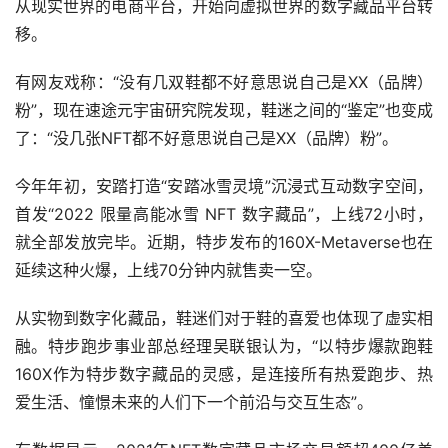
从现实世界的电商平台，开始向虚拟世界的数字藏品平台转
移。
有网友戏称：“没有几双鞋都不好意思说自己是XX（品牌）
粉”，现在速途元宇宙研究院发现，鞋迷之间的“鉴定”也变成
了：“没几张NFT都不好意思说自己是XX（品牌）粉”。
今年年初，安踏打造“安踏冰雪灵境”沉浸式互动数字空间，
首发“2022 限量高能冰雪 NFT 数字藏品”，上线72小时，
就全部发放完毕。近期，特步发布的160X-Metaverse也在
延续这种火爆，上线70分钟内就售卖一空。
从实物到数字化藏品，鞋迷们对于鞋的喜爱也体现了虚实相
融。特步跑步事业部总经理吴联银认为，“以特步爆款跑鞋
160X作为特步数字藏品的灵感，是连接所有热爱跑步、热
爱生活、憧憬未来的人们下一个前沿与交互生态”。