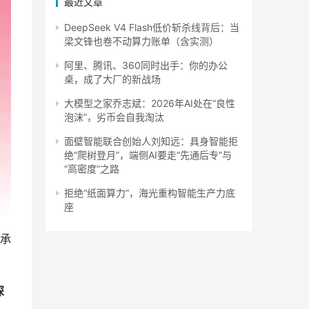
最近文章
DeepSeek V4 Flash低价斩杀线背后：当
梁文锋也卷不动算力账单（含实测）
阿里、腾讯、360同时出手：你的办公
桌，成了大厂的新战场
大模型之家乔志斌：2026年AI处在“良性
泡沫”，劣币会自我淘汰
面壁智能联合创始人刘知远：具身智能拒
绝“爬树登月”，端侧AI要走“先通后专”与
“高密度”之路
拒绝“纸面算力”，海光重构智能生产力底
座
承
深