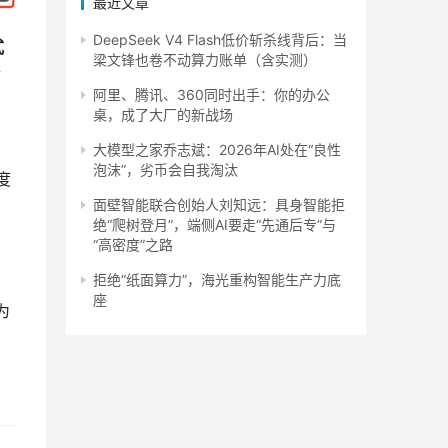
最近文章
DeepSeek V4 Flash低价斩杀线背后：当
式
梁文锋也卷不动算力账单（含实测）
付
阿里、腾讯、360同时出手：你的办公
桌，成了大厂的新战场
大模型之家乔志斌：2026年AI处在“良性
泡沫”，劣币会自我淘汰
度
面壁智能联合创始人刘知远：具身智能拒
，
绝“爬树登月”，端侧AI要走“先通后专”与
“高密度”之路
拒绝“纸面算力”，海光重构智能生产力底
座
为