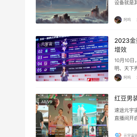
设备就是
现实狠狠
阿呜
2023
元宇宙
增效
10月10
明、天下秀
责人吴璇
阿呜
红豆男
AR/VR
速途元宇
直播间开
豆“0感”
元宇宙