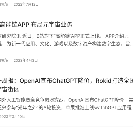
市申请。 据速…
研究院
2022年7月12日
高能链APP 布局元宇宙业务
研究院讯 近日，B站旗下“高能链”APP正式上线。 APP介绍显
链，为新一代应用、文化、游戏以及数字资产构建数字生态，旨
创新，包罗万象的数字原生社区。“…
研究院
2023年4月3日
周报：OpenAI宣布ChatGPT降价，Rokid打造全
宇宙街区
外人工智能赛道竞争愈演愈烈，OpenAI宣布ChatGPT降价，
兴参与“光年之外”的A轮投资，苹果批准上线watchGPT应用程
发布观影眼镜，创维XR…
2023年3月10日