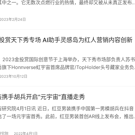
其中之一。它无数次点燃行业的热情，最终却又被从未真正发布
浇灭。 甚至，连赛道内持续求索的企业…
2023年2月24日
金投赏天下秀专场 AI助手灵感岛为红人营销内容创新
日，2023金投赏国际创意节于上海举办，天下秀市场部负责人苏书
旗下Honnverse虹宇宙首席品牌官/TopHolder头号藏家业务负
为大家带来天下秀专…
2023年10月12日
装携手胡兵开启“元宇宙”直播走秀
宙研究院4月1日讯 近日，红豆男装携手中国第一男模胡兵在抖音
启了一场元宇宙首秀。此前，红豆男装首创AR线上发布会，推出
舒适衬衫，以动态3D的方式，将“热…
研究院
2022年4月1日