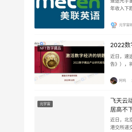
速途元宇宙
年收入下跌
亿元。 2
元宇宙
2022
NFT数字藏品
近日，速
告》），
品产业发
阿呜
飞天云
元宇宙
居高不
近日，北京飞
港交所递