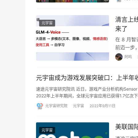
清言上线情
元宇宙
来了
在 8 
前迈一步，
情感语音模型
阿呜
元宇宙成为游戏发展突破口：上半年收
速途元宇宙研究院讯 近日，游戏产业分析机构Senso
2022年上半年期间，全球元宇宙应用已获得1.7亿次
元宇宙研究院
元宇宙
2022年9月11日
美联国
元宇宙