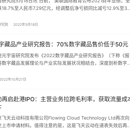
研究院5月18日讯 日前， 美联国际教育公布2021财年业绩，全
18.7%至人民币7.29亿元，经调整后净亏损同比减亏12.9%至3.
021财政年度…
研究院
2022年5月18日
数字藏品产业研究报告：70%数字藏品售价低于50元
途元宇宙研究院发布《2022数字藏品产业研究报告》（下称《报
将数字藏品发展理论与产业实际发展状况相结合，深度剖析数字
展的形势，为推动行业去伪存真，保持行业…
2022年10月27日
动再启赴港IPO：主营业务拉跨毛利率，获取流量成
下
天云动科技有限公司Flowing Cloud Technology Ltd再次向
交上市申请材料。值得注意的是，这是飞天云动在递表失效后再