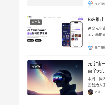
次提交上
元宇宙
B站推出
元宇宙
速途元宇宙
示，高能
打造开放
元宇宙
元宇宙一
元宇宙
首个元
本周，国内
团创始人王
序。荣耀
阿呜