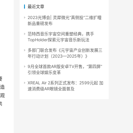
最近文章
2023光博会| 灵犀微光“真侧投”二维扩瞳
新品重磅发布
范特西音乐宇宙空间重塑经典，携手
TopHolder探索元宇宙音乐新玩法
多部门联合发布《元宇宙产业创新发展三
年行动计划（2023—2025年）》
9月全球首款AR版安卓TV开售，“第四屏”
引领全球娱乐变革
要
XREAL Air 2系列正式发布：2599元起 加
造
速消费级AR眼镜全面普及
观
共