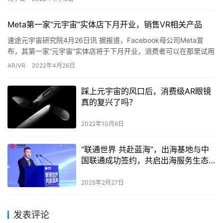
Meta第一家“元宇宙”实体店下月开业，销售VR相关产品
速途元宇宙研究院4月26日讯 据报道，Facebook母公司Meta宣
布，其第一家“元宇宙”实体店将于下月开业，消费者可以在那里试用
和购买虚拟现实（VR）头显和其他设备。该“元宇宙…
AR/VR
2022年4月26日
踩上元宇宙的风口后，消费级AR眼镜
真的复兴了吗？
2022年10月8日
“联通世界 共赴蓝海”，出海基地与中
国联通成功签约，共启出海服务生态
联盟
2025年2月27日
发表评论