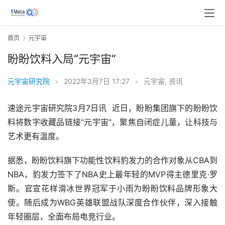
首页
元宇宙
盼盼饮料入局“元宇宙”
元宇宙研究院
•
2022年3月7日 17:27
•
元宇宙
,
资讯
速途元宇宙研究院3月7日讯  近日，盼盼集团旗下的盼盼饮
料将数字收藏品链接“元宇宙”，聚焦自闭症儿童，让科技与
艺术更有温度。
据悉，盼盼饮料旗下功能性饮料豹发力的合作对象从CBA到
NBA，豹发力签下了NBA史上最年轻的MVP得主德里克·罗
斯。官宣花样滑冰世界冠军于小雨为盼盼饮料品牌形象大
使。随后成为WBG英雄联盟战队深度合作伙伴，深入接触
年轻圈层，全面布局电竞行业。