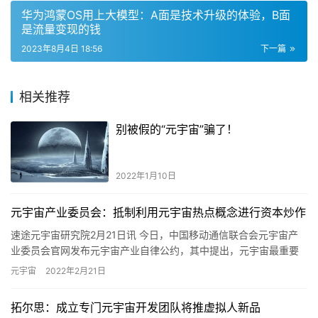
华为鸿蒙OS用上大模型：A面是技术升级的体验，B面
是流量变现的钱
2023年8月4日 18:56
下一篇
相关推荐
别被假的“元宇宙”骗了！
2022年1月10日
元宇宙产业委员会：抵制利用元宇宙热点概念进行资本炒作
速途元宇宙研究院2月21日讯 今日，中国移动通信联合会元宇宙产
业委员会官网发布元宇宙产业自律公约，其中提出，元宇宙最重要
的应用场景是产业场景，业务应立足服务实体经济，扎实推进元宇
元宇宙
2022年2月21日
宙…
拓尔思：成立专门元宇宙开发团队将推虚拟人新品