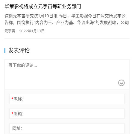
华策影视将成立元宇宙等新业务部门
速途元宇宙研究院1月10日讯 昨日，华策影视今日在深交所发布公
告称，围绕执行“内容为王、产业为基、华流出海”的发展战略，公司
决定升级现有组织架构， 通过业务整合、中台建设…
元宇宙
2022年1月10日
发表评论
*
昵称：
*
邮箱：
网址：