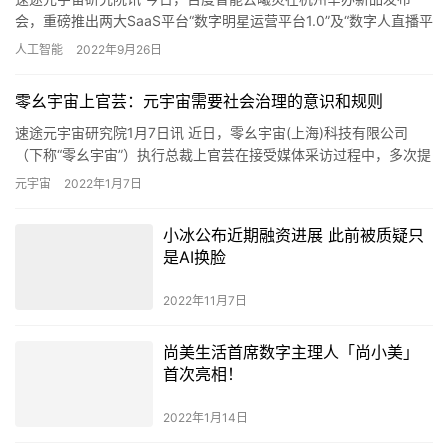
会，重磅推出两大SaaS平台“数字明星运营平台1.0”及“数字人直播平
台2.0”。通过在建模、动捕、服装仿真等领域的技术突…
人工智能
2022年9月26日
零幺宇宙上官芸：元宇宙需要社会治理的意识和规则
速途元宇宙研究院1月7日讯 近日，零幺宇宙(上海)科技有限公司
（下称“零幺宇宙”）执行总裁上官芸在接受媒体采访过程中，多次提
到“一切数字创新和虚拟创新是服务于实体经济”，“区块链和…
元宇宙
2022年1月7日
小冰公布近期融资进展 此前被质疑只
是AI换脸
2022年11月7日
尚美生活首席数字主理人「尚小美」
首次亮相！
2022年1月14日