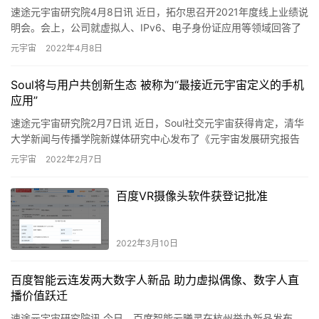
速途元宇宙研究院4月8日讯 近日，拓尔思召开2021年度线上业绩说
明会。会上，公司就虚拟人、IPv6、电子身份证应用等领域回答了
投资者提问。公司表示，目前公司在手订单充足，今年将在…
元宇宙
2022年4月8日
Soul将与用户共创新生态 被称为“最接近元宇宙定义的手机
应用”
速途元宇宙研究院2月7日讯 近日，Soul社交元宇宙获得肯定，清华
大学新闻与传播学院新媒体研究中心发布了《元宇宙发展研究报告
2.0版》。该报告在详细梳理元宇宙的起源和发展脉络、技术…
元宇宙
2022年2月7日
百度VR摄像头软件获登记批准
2022年3月10日
百度智能云连发两大数字人新品 助力虚拟偶像、数字人直
播价值跃迁
速途元宇宙研究院讯 今日，百度智能云曦灵在杭州举办新品发布