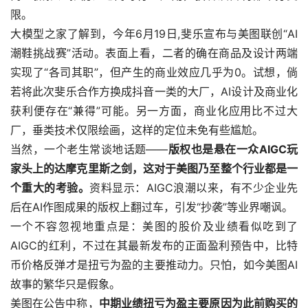
限。
大模型之家了解到，今年6月19日,斐乐宣布与美图联创“AI
潮鞋挑战赛”活动。表面上看，二者的确在商品及设计两端
实现了“各司其职”，但产生的商业效应几乎为0。试想，倘
若将此次斐乐合作方换成抖音一类的大厂，AI设计及商业化
获利便存在“兼得”可能。另一方面，商业化应用比不过大
厂，垂类技术仅限绘画，这样的定位未免有些尴尬。
当然，一个老生常谈地话题——
版权也是悬在一众AIGC玩
家头上的达摩克里斯之剑，这对于美图乃至整个行业都是一
个重大的考验。
资料显示：AIGC浪潮以来，有不少企业先
后在AI作图成果的版权上翻过车，引发“抄袭”等业界嘲讽。
一个不容忽视地重点是：美图的股价及业绩看似吃到了
AIGC的红利，不过在其最新发布的正面盈利预告中，比特
币价格反弹才是扭亏为盈的主要推动力。只怕，如今美图AI
故事的繁华只是假象。
美图在公告中称，
中期业绩扭亏为盈主要原因为此前购买的