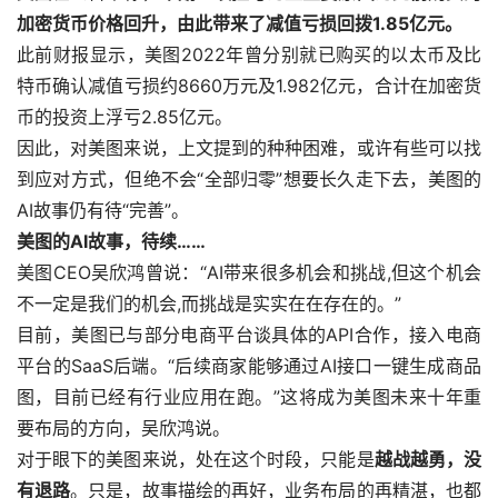
加密货币价格回升，由此带来了减值亏损回拨1.85亿元。
此前财报显示，美图2022年曾分别就已购买的以太币及比
特币确认减值亏损约8660万元及1.982亿元，合计在加密货
币的投资上浮亏2.85亿元。
因此，对美图来说，上文提到的种种困难，或许有些可以找
到应对方式，但绝不会“全部归零”想要长久走下去，美图的
AI故事仍有待“完善”。
美图的AI故事，待续……
美图CEO吴欣鸿曾说：“AI带来很多机会和挑战,但这个机会
不一定是我们的机会,而挑战是实实在在存在的。”
目前，美图已与部分电商平台谈具体的API合作，接入电商
平台的SaaS后端。“后续商家能够通过AI接口一键生成商品
图，目前已经有行业应用在跑。”这将成为美图未来十年重
要布局的方向，吴欣鸿说。
对于眼下的美图来说，处在这个时段，只能是
越战越勇，没
有退路
。只是，故事描绘的再好，业务布局的再精湛，也都