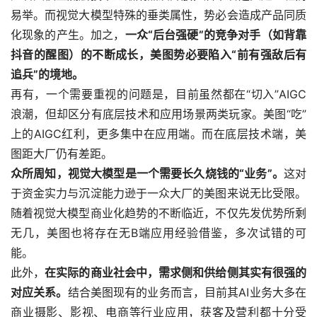
易举。而视觉大模型特殊的垂类属性，势必会造成产品同质
化现象的产生。加之，
一众“后台强硬”的竞争对手（如背靠
抖音的醒图）的不断成长，美图势必要陷入“前有强敌后有
追兵”的境地。
再有，一个需要重视的问题是，目前虽然都在“切入”AIGC
浪潮，但却区分有底层技术和应用场景两类玩家。美图“吃”
上的AIGC红利，更多集中在应用端。而在底层技术端，美
图距大厂仍有差距。
众所周知，视觉大模型是一个需要长久烧钱的“业务”。
这对
于资金实力与沉淀能力逊于一众大厂的美图来说无比受限。
随着视觉大模型商业化趋势的不断临近，不仅先发优势所剩
无几，美图也将存在无B端应用经验借鉴，多次试错的可
能。
此外，
在实际的商业社会中，需求侧和供给侧其实有很强的
对应关系。
结合美图现有的业务而言，目前其AI业务大多在
商业摄影、影视、电商等行业应用，获客及营利都十分受