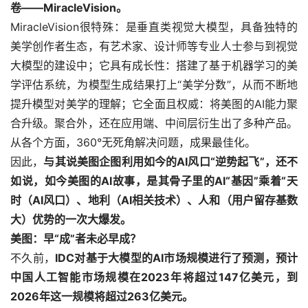
卷——MiracleVision。
MiracleVision很特殊：是垂直类视觉大模型，具备独特的
美学创作者生态，有艺术家、设计师等专业人士参与到视觉
大模型的建设中；它具有成长性：搭建了基于机器学习的美
学评估系统，为模型生成结果打上“美学分数”，从而不断地
提升模型对美学的理解；它全面且权威：将美图的AI能力聚
合升级。聚合外，还在应用端、中间层衍生出了多种产品。
从各个方面，360°无死角解决问题，成果最佳化。
因此，
与其说美图企图利用如今的AI风口“逆势起飞”，还不
如说，如今美图的AI故事，是其骨子里的AI“基因”乘着“天
时（AI风口）、地利（AI相关技术）、人和（用户留存基数
大）优势的一次大爆发。
美图：早“成”者未必早成？
不久前，
IDC对基于大模型的AI市场规模进行了预测，预计
中国人工智能市场规模在2023年将超过147亿美元，到
2026年这一规模将超过263亿美元。