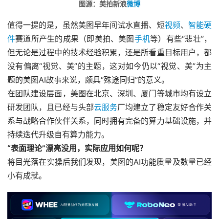
图源：美拍新浪
微博
值得一提的是，虽然美图早年间试水直播、短
视频
、
智能硬
件
赛道所产生的成果（即美拍、美图
手机
等）有些“悲壮”，
但无论是过程中的技术经验积累，还是所看重目标用户，都
没有偏离“视觉、美”的主题，这对如今仍以“视觉、美”为主
题的美图AI故事来说，颇具“殊途同归”的意义。
在团队建设层面，美图在北京、深圳、厦门等城市均有设立
研发团队，且已经与头部
云服务
厂均建立了稳定友好合作关
系与战略合作伙伴关系，同时拥有完备的算力基础设施，并
持续迭代升级自有算力能力。
“表面理论”漂亮没用，实际应用如何呢？
将目光落在实操后我们发现，美图的AI功能质量及数量已经
小有成就。