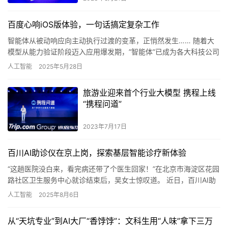
百度心响iOS版体验，一句话搞定复杂工作
智能体从被动响应向主动执行过渡的变革，正悄然发生…… 随着大
模型从能力验证阶段迈入应用爆发期，”智能体”已成为各大科技公司
竞逐的新战场。OpenAI先后推出…
人工智能
2025年5月28日
旅游业迎来首个行业大模型 携程上线
“携程问道”
2023年7月17日
百川AI助诊仪在京上岗，探索基层智能诊疗新体验
“这趟医院没白来，看完病还带了个医生回家！”在北京市海淀区花园
路社区卫生服务中心就诊结束后，吴女士惊叹道。 近日，百川AI助
诊仪在海淀区多个社区卫生服务中心上岗”执业&…
人工智能
2025年8月6日
从“天坑专业”到AI大厂“香饽饽”：文科生用“人味”拿下三万