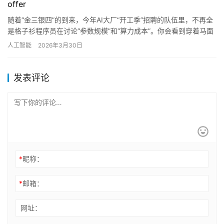
offer
随着“金三银四”的到来，今年AI大厂“开工季”招聘的队伍里，不再全
是格子衫程序员在讨论“参数规模”和“算力成本”。你会看到穿着马面
裙的中文系女生、或是哲学硕士，正在电脑前敲打着逻辑…
人工智能
2026年3月30日
发表评论
*
昵称：
*
邮箱：
网址：