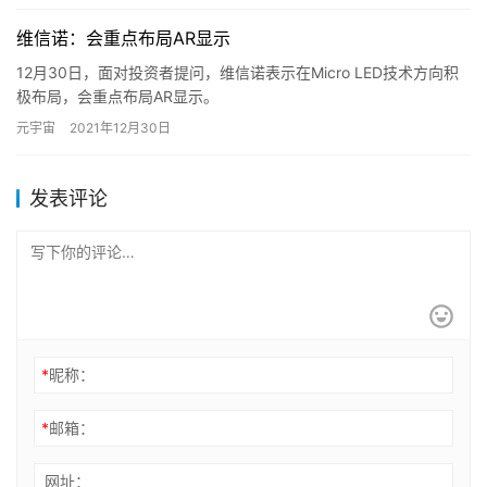
维信诺：会重点布局AR显示
12月30日，面对投资者提问，维信诺表示在Micro LED技术方向积
极布局，会重点布局AR显示。
据了解，维信诺，成立于2001年，是中国大陆第一家OLED产品供
元宇宙
2021年12月30日
应商……
发表评论
*
昵称：
*
邮箱：
网址：