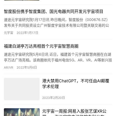
智度股份携手智度集团、国光电器共同开发元宇宙项目
速途元宇宙研究院1月17日讯 昨日晚间，智度股份（000676.SZ）
发布关于共同投资设立广州智度宇宙技术有限公司暨关联交易的公
告。智度股份与智度集团、国光电器（002045.SZ…
元宇宙
2022年1月17日
福建白湖亭万达亮相首个元宇宙智慧商圈
速途元宇宙研究院5月6日讯 近日，福建首个元宇宙智慧商圈在白湖
亭万达广场亮相。该商圈依托于福州电信5G、AR、VR、AI等新兴技
术，打造云网融合、智能敏捷、绿色低碳的5G新型信息消…
AR/VR
2022年5月6日
港大禁用ChatGPT，不可任由AI颠覆
学术伦理
2023年2月20日
元宇宙一周报:网易入股张艺谋XR公