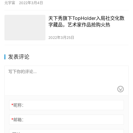
期发展阶段，距离广泛应用或仍需较长时间。元宇宙在娱乐、社
元宇宙
2022年3月4日
交、…
天下秀旗下TopHolder入局社交化数
字藏品，艺术家作品抢购火热
2022年3月25日
发表评论
*
昵称：
*
邮箱：