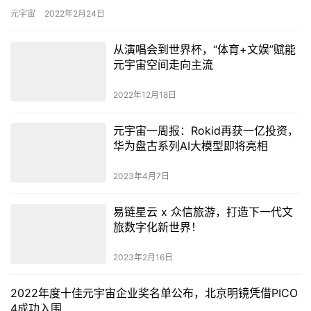
“一分为二”的看法，“元宇宙是一种技术，用对了方向大有可为…
元宇宙
2022年2月24日
从演唱会到世界杯，“体育+文娱”赋能
元宇宙空间走向主流
2022年12月18日
元宇宙一周报：Rokid再获一亿投资，
华为盘古系列AI大模型即将亮相
2023年4月7日
易链星云 x 众信旅游，打造下一代文
旅数字化新世界！
2023年2月16日
2022年度十佳元宇宙企业奖名单公布，北京明镜凭借PICO
4成功入围