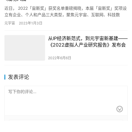
近日， 2022「宙斯奖」获奖名单重磅揭晓，本届「宙斯奖」奖项设
立有企业、个人和产品三大类型，聚焦元宇宙、互联网、科技数
码、人工智能等赛道，旨在展示各个领域优质企业与企业领军者风
元宇宙
2023年1月3日
貌…
从IP经济新范式，到元宇宙新基建——
《2022虚拟人产业研究报告》发布会
2022年6月6日
发表评论
*
昵称：