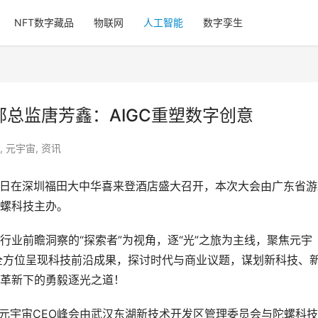
NFT数字藏品
物联网
人工智能
数字孪生
展部总监唐芳鑫：AIGC重塑数字创意
,
元宇宙
,
资讯
月24日在深圳福田大中华喜来登酒店盛大召开，本次大会由广东省
螺科技主办。
有行业前瞻洞察的“探索者”为视角，逐“光”之旅为主线，聚焦元宇
全方位呈现科技前沿成果，探讨时代与商业议题，谋划新科技、
革新下的勇毅逐光之道！
全球元宇宙CEO峰会由武汉东湖新技术开发区管理委员会与陀螺科