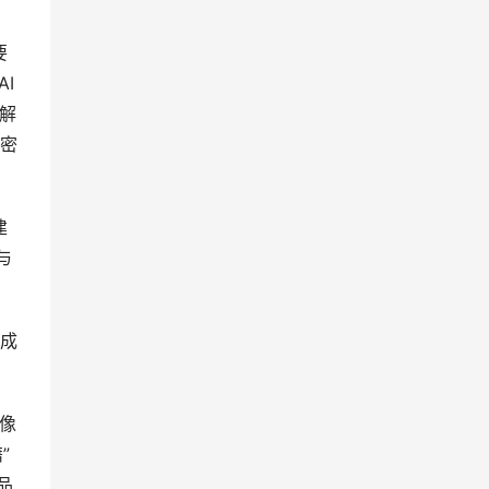
要
I
解
密
建
与
集成
像
”
品