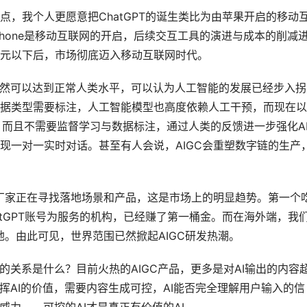
，我个人更愿意把ChatGPT的诞生类比为由苹果开启的移动
hone是移动互联网的开启，后续交互工具的演进与成本的削减
元以下后，市场彻底迈入移动互联网时代。
已然可以达到正常人类水平，可以认为人工智能的发展已经步入拐
据类型需要标注，人工智能模型也高度依赖人工干预，而现在以
义，而且不需要监督学习与数据标注，通过人类的反馈进一步强化A
现一对一实时对话。甚至有人会说，AIGC会重塑数字链的生产
多厂家正在寻找落地场景和产品，这是市场上的明显趋势。第一个
tGPT账号为服务的机构，已经赚了第一桶金。而在海外端，我
地。由此可见，世界范围已然掀起AIGC研发热潮。
的关系是什么？目前火热的AIGC产品，更多是对AI输出的内容
挥AI的价值，需要内容生成可控，AI能否完全理解用户输入的信