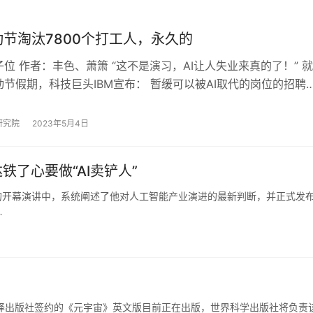
动节淘汰7800个打工人，永久的
位 作者：丰色、萧箫 “这不是演习，AI让人失业来真的了！” 就
节假期，科技巨头IBM宣布： 暂缓可以被AI取代的岗位的招聘
人将被永久淘汰。 尽管“…
研究院
2023年5月4日
铁了心要做“AI卖铲人”
026的开幕演讲中，系统阐述了他对人工智能产业演进的最新判断，并正式发
…
》
中译出版社签约的《元宇宙》英文版目前正在出版，世界科学出版社将负责