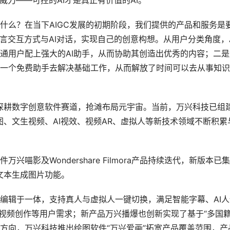
威力——可控的AI才是真正有价值的AI。
什么？在当下AIGC发展的初期阶段，我们提供的产品和服务是
言交互方式与AI对话，实现自己的创意构想。从用户分类角度，A
通用户配上强大的AI助手，从而协助其创造出优秀的内容；二是
一个免费助手去解决基础工作，从而解放了时间可以去从事知识
，深耕数字创意软件赛道，抢滩布局元宇宙。当前，万兴科技已组
图、文生视频、AI视效、视频AR、虚拟人等新技术领域不断积累
喵影及Wondershare Filmora产品持续迭代，新版本已
文本生成图片功能。
编辑于一体，支持真人与虚拟人一键切换，满足智能字幕、AI人
拟人视频创作等用户需求；新产品万兴播爆也创新实现了基于“多国籍
方向，万兴科技推出绘图软件“万兴爱画”拓宽产品覆盖范围，产