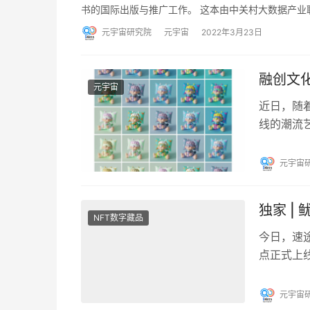
书的国际出版与推广工作。 这本由中关村大数据产业
元宇宙研究院
元宇宙
2022年3月23日
融创文化
元宇宙
近日，随着融
线的潮流
售，3月3
元宇宙
独家 |
NFT数字藏品
今日，速途
点正式上
速途元宇
元宇宙