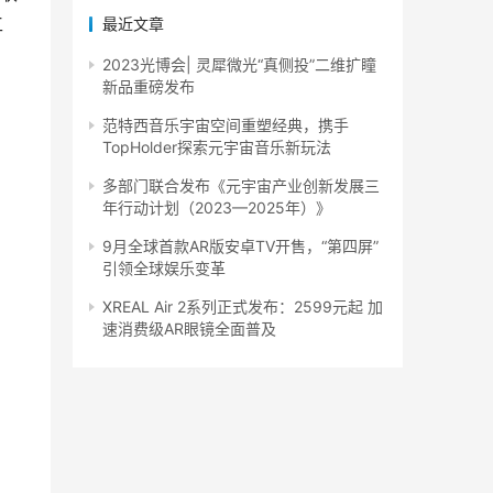
工
最近文章
2023光博会| 灵犀微光“真侧投”二维扩瞳
新品重磅发布
范特西音乐宇宙空间重塑经典，携手
TopHolder探索元宇宙音乐新玩法
多部门联合发布《元宇宙产业创新发展三
年行动计划（2023—2025年）》
9月全球首款AR版安卓TV开售，“第四屏”
引领全球娱乐变革
XREAL Air 2系列正式发布：2599元起 加
速消费级AR眼镜全面普及