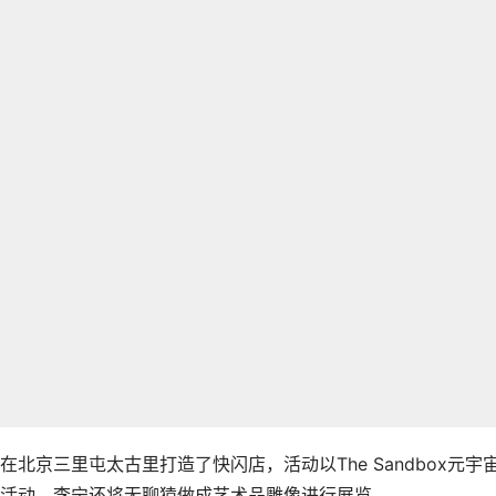
京三里屯太古里打造了快闪店，活动以The Sandbox元宇
活动，李宁还将无聊猿做成艺术品雕像进行展览。